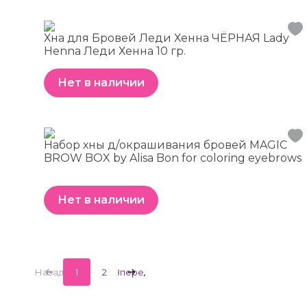
Хна для Бровей Леди Хенна ЧЁРНАЯ Lady
Henna Леди Хенна 10 гр.
Нет в наличии
Набор хны д/окрашивания бровей MAGIC
BROW BOX by Alisa Bon for coloring eyebrows
Нет в наличии
Назад
1
2
Вперед