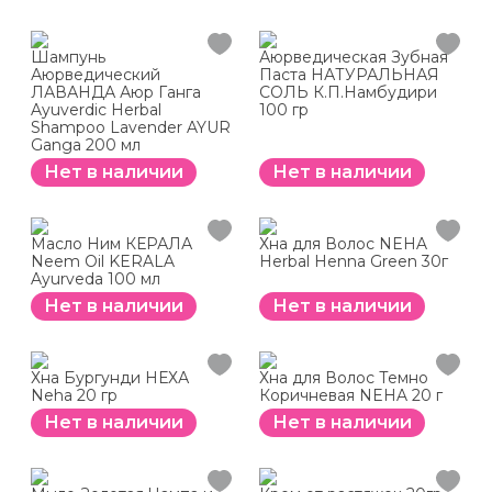
Шампунь
Аюрведическая Зубная
Аюрведический
Паста НАТУРАЛЬНАЯ
ЛАВАНДА Аюр Ганга
СОЛЬ К.П.Намбудири
Ayuverdic Herbal
100 гр
Shampoo Lavender AYUR
Ganga 200 мл
Нет в наличии
Нет в наличии
Масло Ним КЕРАЛА
Хна для Волос NEHA
Neem Oil KERALA
Herbal Henna Green 30г
Ayurveda 100 мл
Нет в наличии
Нет в наличии
Хна Бургунди НЕХА
Хна для Волос Темно
Neha 20 гр
Коричневая NEHA 20 г
Нет в наличии
Нет в наличии