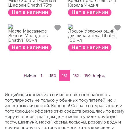
Мыло Золотая Чампа и
Крем от растяжек 20гр
Шафран Dhathri 75гр
Керала Индия
Нет в наличии
Нет в наличии
Масло Массажное
Лосьон Увлажняющий
Вечная Молодость
для лица и тела Dhathri
Dhathri 100мл
100 мл
Нет в наличии
Нет в наличии
Назад
1
180
181
182
190
Вперед
Индийская косметика начинает активно набирать
популярность не только у обычных покупателей, но и
известных личностей. Конечно! Слава о натуральности и
потрясающем эффекте этих средств разошлась по всему
миру и теперь в каждом доме можно увидеть зубную
пасту, шампуни, маски, кремы, лосьоны, розовую воду и
другие продукты, которые помогут стать красивее и