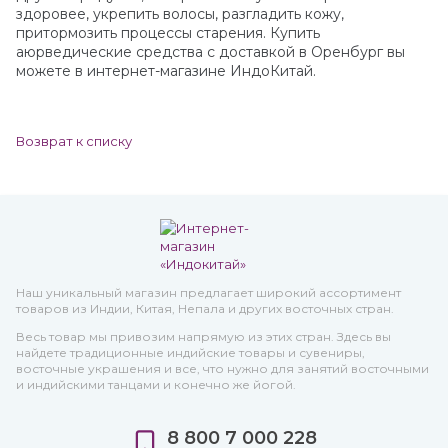
здоровее, укрепить волосы, разгладить кожу,
притормозить процессы старения. Купить
аюрведические средства с доставкой в Оренбург вы
можете в интернет-магазине ИндоКитай.
Возврат к списку
Наш уникальный магазин предлагает широкий ассортимент
товаров из Индии, Китая, Непала и других восточных стран.
Весь товар мы привозим напрямую из этих стран. Здесь вы
найдете традиционные индийские товары и сувениры,
восточные украшения и все, что нужно для занятий восточными
и индийскими танцами и конечно же йогой.
8 800 7 000 228