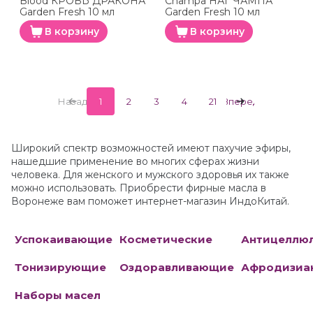
Blood КРОВЬ ДРАКОНА
Champa НАГ ЧАМПА
Garden Fresh 10 мл
Garden Fresh 10 мл
В корзину
В корзину
Назад
1
2
3
4
21
Вперед
Широкий спектр возможностей имеют пахучие эфиры,
нашедшие применение во многих сферах жизни
человека. Для женского и мужского здоровья их также
можно использовать. Приобрести фирные масла в
Воронеже вам поможет интернет-магазин ИндоКитай.
Успокаивающие
Косметические
Антицеллю
Тонизирующие
Оздоравливающие
Афродизиа
Наборы масел