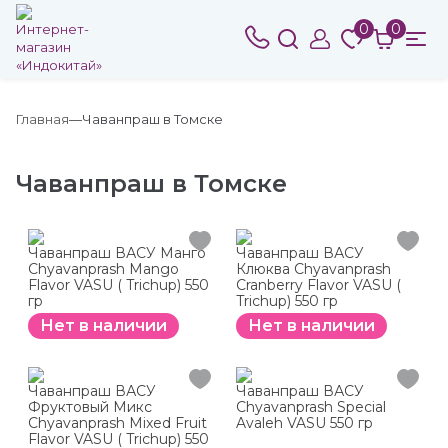
0
0
Главная
Чаванпраш в Томске
Чаванпраш в Томске
Чаванпраш ВАСУ Манго
Чаванпраш ВАСУ
Chyavanprash Mango
Клюква Chyavanprash
Flavor VASU ( Trichup) 550
Cranberry Flavor VASU (
гр
Trichup) 550 гр
Нет в наличии
Нет в наличии
Чаванпраш ВАСУ
Чаванпраш ВАСУ
Фруктовый Микс
Chyavanprash Special
Chyavanprash Mixed Fruit
Avaleh VASU 550 гр
Flavor VASU ( Trichup) 550