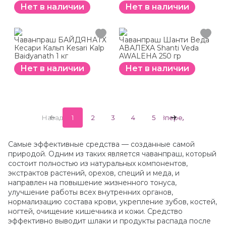
Нет в наличии
Нет в наличии
Чаванпраш БАЙДЯНАТХ
Чаванпраш Шанти Веда
Кесари Кальп Kesari Kalp
АВАЛЕХА Shanti Veda
Baidyanath 1 кг
AWALEHA 250 гр
Нет в наличии
Нет в наличии
Назад
1
2
3
4
5
Вперед
Самые эффективные средства — созданные самой
природой. Одним из таких является чаванпраш, который
состоит полностью из натуральных компонентов,
экстрактов растений, орехов, специй и меда, и
направлен на повышение жизненного тонуса,
улучшение работы всех внутренних органов,
нормализацию состава крови, укрепление зубов, костей,
ногтей, очищение кишечника и кожи. Средство
эффективно выводит шлаки и продукты распада после