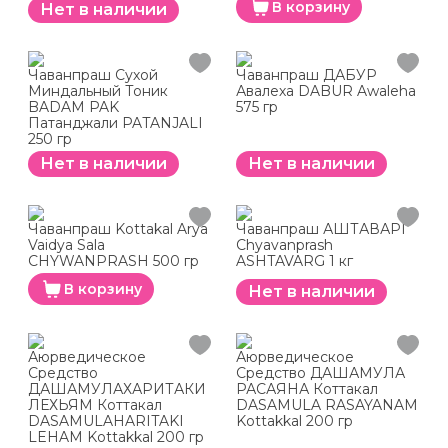
В корзину
Нет в наличии
Чаванпраш Сухой
Чаванпраш ДАБУР
Миндальный Тоник
Авалеха DABUR Awaleha
BADAM PAK
575 гр
Патанджали PATANJALI
250 гр
Нет в наличии
Нет в наличии
Чаванпраш Kottakal Arya
Чаванпраш АШТАВАРГ
Vaidya Sala
Chyavanprash
CHYWANPRASH 500 гр
ASHTAVARG 1 кг
В корзину
Нет в наличии
Аюрведическое
Аюрведическое
Средство
Средство ДАШАМУЛА
ДАШАМУЛАХАРИТАКИ
РАСАЯНА Коттакал
ЛЕХЬЯМ Коттакал
DASAMULA RASAYANAM
DASAMULAHARITAKI
Kottakkal 200 гр
LEHAM Kottakkal 200 гр