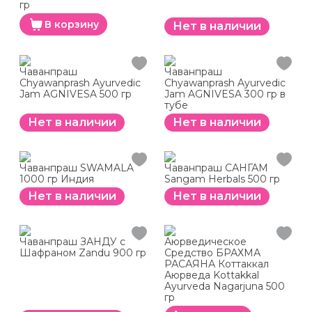
гр
В корзину
Нет в наличии
Чаванпраш
Чаванпраш
Chyawanprash Ayurvedic
Chyawanprash Ayurvedic
Jam AGNIVESA 500 гр
Jam AGNIVESA 300 гр в
тубе
Нет в наличии
Нет в наличии
Чаванпраш SWAMALA
Чаванпраш САНГАМ
1000 гр Индия
Sangam Herbals 500 гр
Нет в наличии
Нет в наличии
Чаванпраш ЗАНДУ с
Аюрведическое
Шафраном Zandu 900 гр
Средство БРАХМА
РАСАЯНА Коттаккал
Аюрведа Kottakkal
Ayurveda Nagarjuna 500
гр