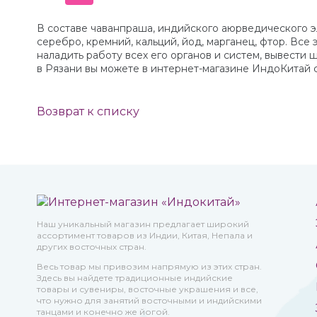
В составе чаванпраша, индийского аюрведического э
серебро, кремний, кальций, йод, марганец, фтор. Вс
наладить работу всех его органов и систем, вывести 
в Рязани вы можете в интернет-магазине ИндоКитай с
Возврат к списку
Наш уникальный магазин предлагает широкий
ассортимент товаров из Индии, Китая, Непала и
других восточных стран.
Весь товар мы привозим напрямую из этих стран.
Здесь вы найдете традиционные индийские
товары и сувениры, восточные украшения и все,
что нужно для занятий восточными и индийскими
танцами и конечно же йогой.