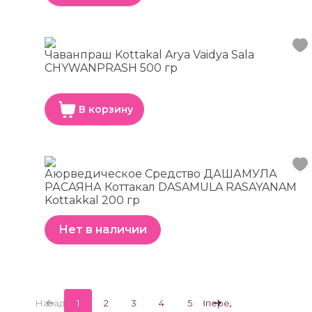
Чаванпраш Kottakal Arya Vaidya Sala
CHYWANPRASH 500 гр
В корзину
Аюрведическое Средство ДАШАМУЛА
РАСАЯНА Коттакал DASAMULA RASAYANAM
Kottakkal 200 гр
Нет в наличии
Назад
1
2
3
4
5
Вперед