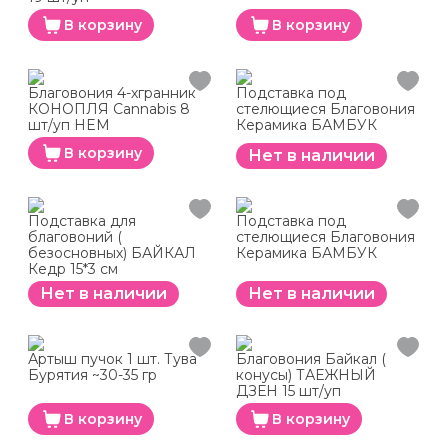
В корзину
В корзину
Благовония 4-хгранник
Подставка под
КОНОПЛЯ Cannabis 8
стелющиеся Благовония
шт/уп HEM
Керамика БАМБУК
В корзину
Нет в наличии
Подставка для
Подставка под
благовоний (
стелющиеся Благовония
безосновных) БАЙКАЛ
Керамика БАМБУК
Кедр 15*3 см
Нет в наличии
Нет в наличии
Артыш пучок 1 шт. Тува
Благовония Байкал (
Бурятия ~30-35 гр
конусы) ТАЕЖНЫЙ
ДЗЕН 15 шт/уп
В корзину
В корзину