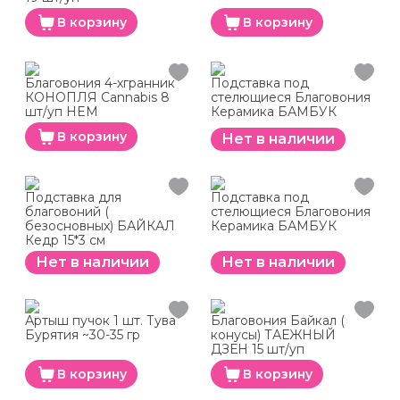
В корзину
В корзину
Благовония 4-хгранник
Подставка под
КОНОПЛЯ Cannabis 8
стелющиеся Благовония
шт/уп HEM
Керамика БАМБУК
В корзину
Нет в наличии
Подставка для
Подставка под
благовоний (
стелющиеся Благовония
безосновных) БАЙКАЛ
Керамика БАМБУК
Кедр 15*3 см
Нет в наличии
Нет в наличии
Артыш пучок 1 шт. Тува
Благовония Байкал (
Бурятия ~30-35 гр
конусы) ТАЕЖНЫЙ
ДЗЕН 15 шт/уп
В корзину
В корзину