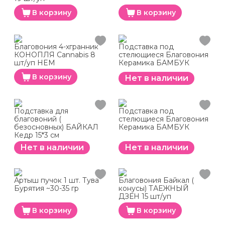
В корзину
В корзину
Благовония 4-хгранник
Подставка под
КОНОПЛЯ Cannabis 8
стелющиеся Благовония
шт/уп HEM
Керамика БАМБУК
В корзину
Нет в наличии
Подставка для
Подставка под
благовоний (
стелющиеся Благовония
безосновных) БАЙКАЛ
Керамика БАМБУК
Кедр 15*3 см
Нет в наличии
Нет в наличии
Артыш пучок 1 шт. Тува
Благовония Байкал (
Бурятия ~30-35 гр
конусы) ТАЕЖНЫЙ
ДЗЕН 15 шт/уп
В корзину
В корзину