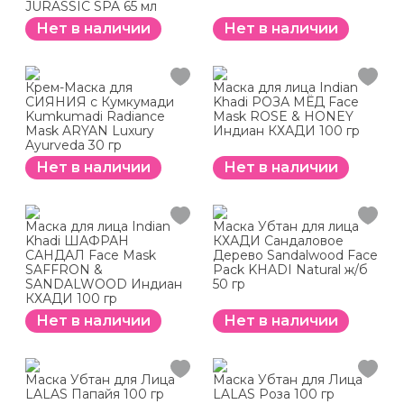
JURASSIC SPA 65 мл
Нет в наличии
Нет в наличии
Крем-Маска для
Маска для лица Indian
СИЯНИЯ с Кумкумади
Khadi РОЗА МЁД Face
Kumkumadi Radiance
Mask ROSE & HONEY
Mask ARYAN Luxury
Индиан КХАДИ 100 гр
Ayurveda 30 гр
Нет в наличии
Нет в наличии
Маска для лица Indian
Маска Убтан для лица
Khadi ШАФРАН
КХАДИ Сандаловое
САНДАЛ Face Mask
Дерево Sandalwood Face
SAFFRON &
Pack KHADI Natural ж/б
SANDALWOOD Индиан
50 гр
КХАДИ 100 гр
Нет в наличии
Нет в наличии
Маска Убтан для Лица
Маска Убтан для Лица
LALAS Папайя 100 гр
LALAS Роза 100 гр