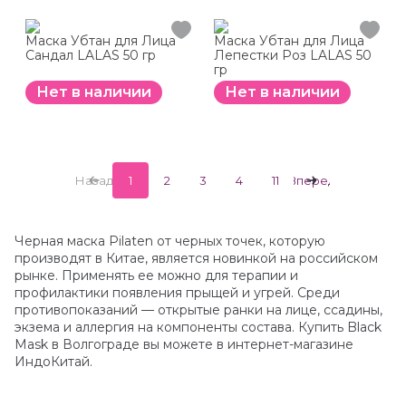
Маска Убтан для Лица
Маска Убтан для Лица
Сандал LALAS 50 гр
Лепестки Роз LALAS 50
гр
Нет в наличии
Нет в наличии
Назад
1
2
3
4
11
Вперед
Черная маска Pilaten от черных точек, которую
производят в Китае, является новинкой на российском
рынке. Применять ее можно для терапии и
профилактики появления прыщей и угрей. Среди
противопоказаний — открытые ранки на лице, ссадины,
экзема и аллергия на компоненты состава. Купить Black
Mask в Волгограде вы можете в интернет-магазине
ИндоКитай.