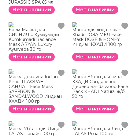
JURASSIC SPA 65 мл
Нет в наличии
Нет в наличии
Крем-Маска для
Маска для лица Indian
СИЯНИЯ с Кумкумади
Khadi РОЗА МЁД Face
Kumkumadi Radiance
Mask ROSE & HONEY
Mask ARYAN Luxury
Индиан КХАДИ 100 гр
Ayurveda 30 гр
Нет в наличии
Нет в наличии
Маска для лица Indian
Маска Убтан для лица
Khadi ШАФРАН
КХАДИ Сандаловое
САНДАЛ Face Mask
Дерево Sandalwood Face
SAFFRON &
Pack KHADI Natural ж/б
SANDALWOOD Индиан
50 гр
КХАДИ 100 гр
Нет в наличии
Нет в наличии
Маска Убтан для Лица
Маска Убтан для Лица
LALAS Папайя 100 гр
LALAS Роза 100 гр