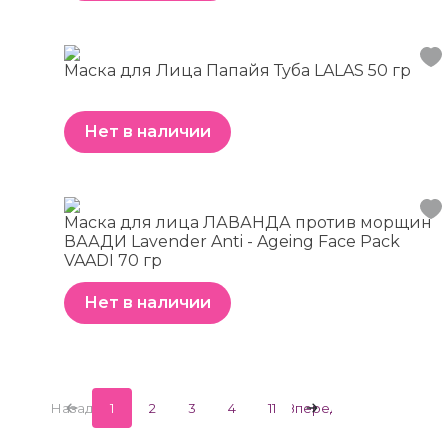
Маска для Лица Папайя Туба LALAS 50 гр
Нет в наличии
Маска для лица ЛАВАНДА против морщин
ВААДИ Lavender Anti - Ageing Face Pack
VAADI 70 гр
Нет в наличии
Назад
1
2
3
4
11
Вперед