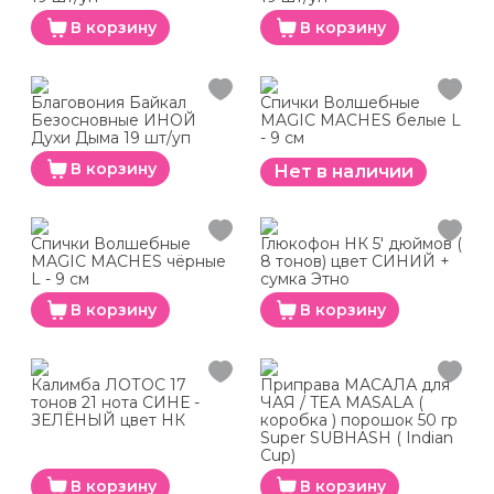
В корзину
В корзину
Благовония Байкал
Спички Волшебные
Безосновные ИНОЙ
MAGIC MACHES белые L
Духи Дыма 19 шт/уп
- 9 см
В корзину
Нет в наличии
Спички Волшебные
Глюкофон НК 5' дюймов (
MAGIC MACHES чёрные
8 тонов) цвет СИНИЙ +
L - 9 см
сумка Этно
В корзину
В корзину
Калимба ЛОТОС 17
Приправа МАСАЛА для
тонов 21 нота СИНЕ -
ЧАЯ / TEA MASALA (
ЗЕЛЁНЫЙ цвет НК
коробка ) порошок 50 гр
Super SUBHASH ( Indian
Cup)
В корзину
В корзину