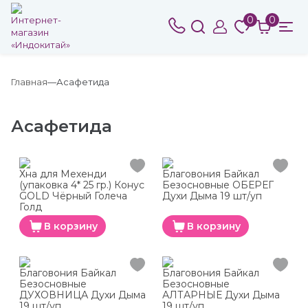
0
0
Главная
Асафетида
Асафетида
Хна для Мехенди
Благовония Байкал
(упаковка 4* 25 гр.) Конус
Безосновные ОБЕРЕГ
GOLD Чёрный Голеча
Духи Дыма 19 шт/уп
Голд
В корзину
В корзину
Благовония Байкал
Благовония Байкал
Безосновные
Безосновные
ДУХОВНИЦА Духи Дыма
АЛТАРНЫЕ Духи Дыма
19 шт/уп
19 шт/уп