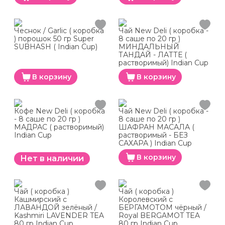
Чеснок / Garlic ( коробка
Чай New Deli ( коробка -
) порошок 50 гр Super
8 саше по 20 гр )
SUBHASH ( Indian Cup)
МИНДАЛЬНЫЙ
ТАНДАЙ - ЛАТТЕ (
растворимый) Indian Cup
В корзину
В корзину
Кофе New Deli ( коробка
Чай New Deli ( коробка -
- 8 саше по 20 гр )
8 саше по 20 гр )
МАДРАС ( растворимый)
ШАФРАН МАСАЛА (
Indian Cup
растворимый - БЕЗ
САХАРА ) Indian Cup
В корзину
Нет в наличии
Чай ( коробка )
Чай ( коробка )
Кашмирский с
Королевский с
ЛАВАНДОЙ зелёный /
БЕРГАМОТОМ чёрный /
Kashmiri LAVENDER TEA
Royal BERGAMOT TEA
80 гр Indian Cup
80 гр Indian Cup