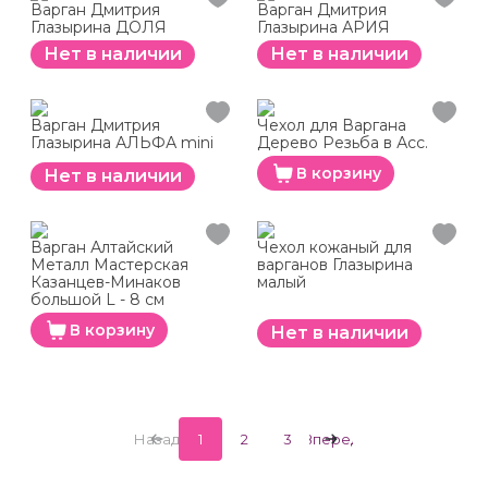
Варган Дмитрия
Варган Дмитрия
Глазырина ДОЛЯ
Глазырина АРИЯ
Нет в наличии
Нет в наличии
Варган Дмитрия
Чехол для Варгана
Глазырина АЛЬФА mini
Дерево Резьба в Асс.
В корзину
Нет в наличии
Варган Алтайский
Чехол кожаный для
Металл Мастерская
варганов Глазырина
Казанцев-Минаков
малый
большой L - 8 см
В корзину
Нет в наличии
Назад
1
2
3
Вперед