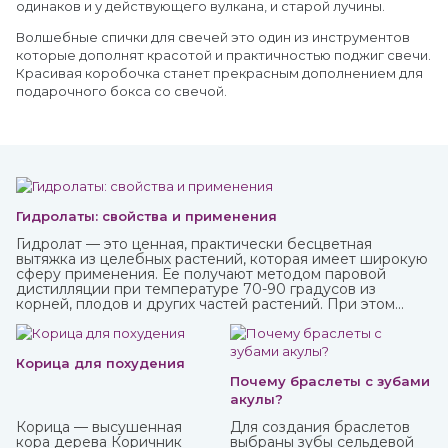
одинаков и у действующего вулкана, и старой лучины.
Волшебные спички для свечей это один из инструментов
которые дополнят красотой и практичностью поджиг свечи.
Красивая коробочка станет прекрасным дополнением для
подарочного бокса со свечой.
Гидролаты: свойства и применения
Гидролат — это ценная, практически бесцветная
вытяжка из целебных растений, которая имеет широкую
сферу применения. Ее получают методом паровой
дистилляции при температуре 70-90 градусов из
корней, плодов и других частей растений. При этом
вещества совершенно не разрушаются, а вот аромат
может и поменяться. Купите различные натуральные
гидролаты в интернет-магазине ИндоКитай с доставкой
по России.
Корица для похудения
Почему браслеты с зубами
акулы?
Корица — высушенная
Для создания браслетов
кора дерева Коричник
выбраны зубы сельдевой