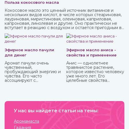
Польза кокосового масла
Кокосовое масло это ценный источник витаминов и
нескольких видов кислот, в числе которых стеариновая,
лауриновая, миристиновая, олеиновая, каприловая,
капроновая, линолевая и другие. Оно практически не
вступает в реакцию с воздухом и остается пригодным в
течение нескольких лет. В Аюрведе оно считается
одним из самых важных, обладает охлаждающими,
успокаивающими, освежающими свойствами. Купить
кокосовое масло от известных марок вы можете в
интернет-магазине ИндоКитай.
Эфирное масло пачули
Эфирное масло аниса -
для денег
свойства и применение
Аромат пачули очень
Анис — однолетнее
чувственный,
травянистое растение,
пробуждающий энергию и
которое известно человеку
чувства. Его часто
уже много лет. Его
ассоциируют с
целебные свойства
привлечением богатства,
изучались еще в Древнем
используя в составе
Египте, Греции, Риме.
«денежных» смесей,
натирают тело, кошелек,
сами деньги и все, что
прямо или косвенно может
привлечь финансы.
У нас вы найдете статьи на темы:
Аромамасла
Гадания