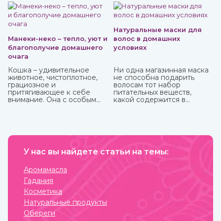
любые эфирные масла в интернет-магазине ИндоКитай.
Натуральные маски для
Манеки-неко – тепло, уют и
волос в домашних
благополучие домашнего
условиях
очага
Кошка – удивительное
Ни одна магазинная маска
животное, чистоплотное,
не способна подарить
грациозное и
волосам тот набор
притягивающее к себе
питательных веществ,
внимание. Она с особым
какой содержится в
усердием вылизывает свою
домашних натуральных
шерстку даже после
масках. Это и ценный
легкого прикосновения к
белок, и витамины, и
ней.
микроэлементы, которые
напитают, увлажнят и
восстановят пряди.
У нас вы найдете статьи на темы:
Аромамасла
Гадания
Косметика
Натуральные продукты
Обереги