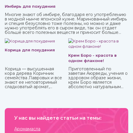
Имбирь для похудения
Многие знают об имбире, благодаря его употреблению
в модной нынче японской кухне. Маринованный имбирь
и специя безусловно тоже полезны, но можно и даже
нужно употреблять его в сыром виде, так он отдает
больше всего полезных веществ и приносит больше
пользы.
Корица для похудения
Крем Боро - красота в
одном флаконе!
Корица — высушенная
Приготовленный по
кора дерева Коричник
заветам Аюрведы, учения о
семейства Лавровых и все
здоровом образе жизни,
знают ее неповторимый
крем Боро является
сладковатый аромат,
абсолютно натуральным
навевающий мысли о
средством, которое
булочках и других сластях.
принесет вам
Но кроме как кулинарная
максимальную пользу. У
добавка корица активно
него превосходные
используется и для
антибактериальные и
балансирования
противовоспалительные
употребления сахара и
У нас вы найдете статьи на темы:
свойства, благодаря
соли и похудения. Она
которым быстро заживают
полезна как в виде
мелкие трещинки и ранки
Аромамасла
сыпучей пряности, так и в
на коже, ожоги, грибковые