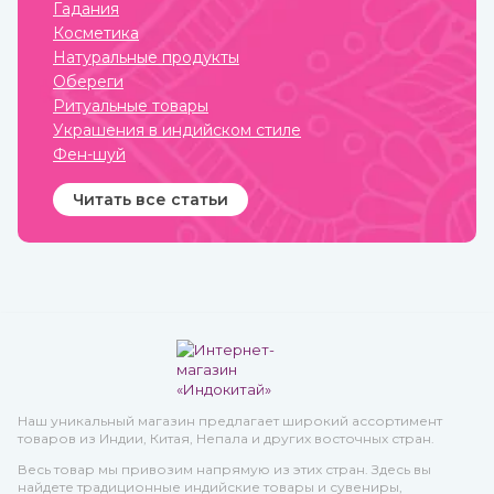
Гадания
качестве эфирного масла.
заболевания, герпес.
Приобрести их вы можете
Косметика
в интернет-магазине
Натуральные продукты
ИндоКитай с доставкой по
России.
Обереги
Ритуальные товары
Украшения в индийском стиле
Фен-шуй
Читать все статьи
Наш уникальный магазин предлагает широкий ассортимент
товаров из Индии, Китая, Непала и других восточных стран.
Весь товар мы привозим напрямую из этих стран. Здесь вы
найдете традиционные индийские товары и сувениры,