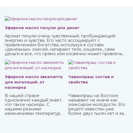
Эфирное масло пачули для денег
Аромат пачули очень чувственный, пробуждающий
энергию и чувства. Его часто ассоциируют с
привлечением богатства, используя в составе
«денежных» смесей, натирают тело, кошелек, сами
деньги и все, что прямо или косвенно может привлечь
финансы.
Эфирное масло эвкалипта
Чаванпраш: состав и
для ингаляций, от
свойства
насморка
В нашей стране
Чаванпраш на Востоке
однозначно каждый знает,
называют не иначе как
что такое насморк. С
эликсиром молодости. Его
нашими резкими
рецепт известен уже
изменениями температуры,
более двух тысяч лет и за
ветрами не заболеть
это время ни разу не
буквально считается
менялся. Полностью
чудом. Здоровых со всех
натуральный состав
сторон атакуют болеющие,
помогает работе всех