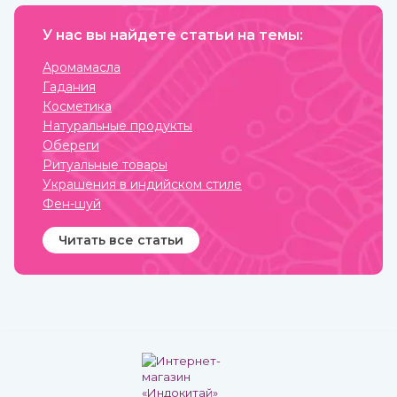
выздоравливающие вновь
органов и систем,
заболевают и так может
омолаживает, укрепляет и
продолжаться до
У нас вы найдете статьи на темы:
делает средство в виде
бесконечности.
пасты с пряным вкусом
полностью безопасным для
Аромамасла
взрослых, пожилых и детей.
Гадания
Купить чаванпраш
известных марок, в том
Косметика
числе Дабур, вы можете в
Натуральные продукты
интернет-магазине
ИндоКитай.
Обереги
Ритуальные товары
Украшения в индийском стиле
Фен-шуй
Читать все статьи