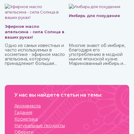
Индийская кухня одна из самых полезных в мире.
Присутствующие в ней специи и их сочетания
подобраны специально таким образом, чтобы не только
придавать удивительные вкусовые свойства блюдам, но
Имбирь для похудения
и оказывать благотворное влияние на организм.
Эфирное масло
апельсина - сила Солнца в
ваших руках!
Одно из самых известных и
Многие знают об имбире,
часто используемых в
благодаря его
косметике - эфирное масло
употреблению в модной
апельсина, которому
нынче японской кухне.
принадлежит большая
Маринованный имбирь и
часть производства ввиду
специя безусловно тоже
доступности исходного
полезны, но можно и даже
материала и достаточно
нужно употреблять его в
простому процессу
сыром виде, так он отдает
получения. Это яркий,
больше всего полезных
праздничный аромат,
веществ и приносит
который подарит вам
У нас вы найдете статьи на темы:
больше пользы.
солнечное настроение.
Аромамасла
Гадания
Косметика
Натуральные продукты
Обереги