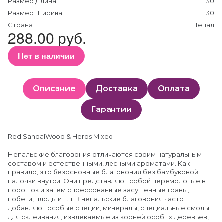
Размер Длина
30
Размер Ширина
30
Страна
Непал
288.00 руб.
Нет в наличии
Описание
Доставка
Оплата
Гарантии
Red SandalWood & Herbs Mixed
Непальские благовония отличаются своим натуральным
составом и естественными, лесными ароматами. Как
правило, это безосновные благовония без бамбуковой
палочки внутри. Они представляют собой перемолотые в
порошок и затем спрессованные засушенные травы,
побеги, плоды и т.п. В непальские благовония часто
добавляют особые специи, минералы, специальные смолы
для склеивания, извлекаемые из корней особых деревьев,