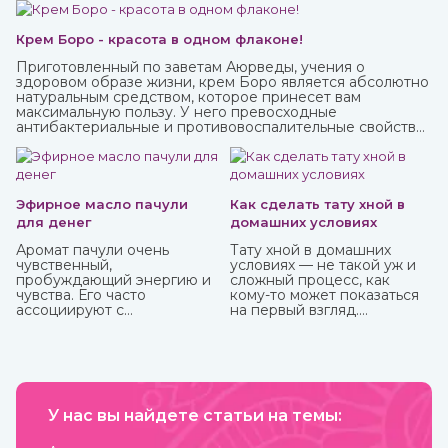
Крем Боро - красота в одном флаконе!
Приготовленный по заветам Аюрведы, учения о
здоровом образе жизни, крем Боро является абсолютно
натуральным средством, которое принесет вам
максимальную пользу. У него превосходные
антибактериальные и противовоспалительные свойства,
благодаря которым быстро заживают мелкие трещинки
и ранки на коже, ожоги, грибковые заболевания, герпес.
Эфирное масло пачули
Как сделать тату хной в
для денег
домашних условиях
Аромат пачули очень
Тату хной в домашних
чувственный,
условиях — не такой уж и
пробуждающий энергию и
сложный процесс, как
чувства. Его часто
кому-то может показаться
ассоциируют с
на первый взгляд.
привлечением богатства,
Небольшая подготовка,
используя в составе
ваша фантазия, немного
«денежных» смесей,
терпения и вот вы уже
натирают тело, кошелек,
обладатель чего-то
сами деньги и все, что
модного, стильного и
прямо или косвенно может
красивого. То, как сделать
привлечь финансы.
У нас вы найдете статьи на темы:
тату хной, вы можете узнать
из нашей стать.