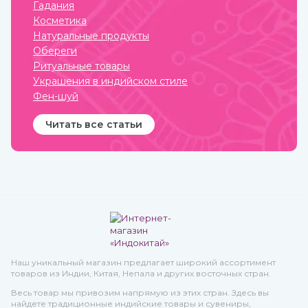
Гадания
которое должно прийтись
заболевания, герпес.
по нраву всем.
Косметика
Натуральные продукты
Обереги
Ритуальные товары
Украшения в индийском стиле
Фен-шуй
Читать все статьи
Наш уникальный магазин предлагает широкий ассортимент
товаров из Индии, Китая, Непала и других восточных стран.
Весь товар мы привозим напрямую из этих стран. Здесь вы
найдете традиционные индийские товары и сувениры,