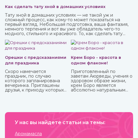
Как сделать тату хной в домашних условиях
Тату хной в домашних условиях — не такой уж и
сложный процесс, как кому-то может показаться на
первый взгляд. Небольшая подготовка, ваша фантазия,
немного терпения и вот вы уже обладатель чего-то
модного, стильного и красивого. То, как сделать тату
хной, вы можете узнать из нашей стать.
Орешки с предсказаниями
Крем Боро - красота в
для праздника
одном флаконе!
Скоро намечается
Приготовленный по
праздник, по случаю
заветам Аюрведы, учения о
которого запланирована
здоровом образе жизни,
вечеринка. Приглашены
крем Боро является
друзья, к приходу которых
абсолютно натуральным
готовитесь основательно.
средством, которое
Вроде все учли – и
принесет вам
отличные угощения на
максимальную пользу. У
столе, и хорошее вино с
него превосходные
дорогим шампанским для
антибактериальные и
милых женщин, и музыка на
противовоспалительные
любой вкус. И все же чего-
У нас вы найдете статьи на темы:
свойства, благодаря
то не хватает? Конечно!
которым быстро заживают
Это интересного и
мелкие трещинки и ранки
Аромамасла
необычного развлечения,
на коже, ожоги, грибковые