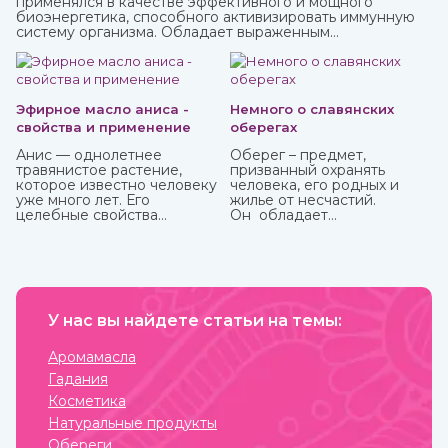
применялся в качестве эффективного и мощного
биоэнергетика, способного активизировать иммунную
систему организма. Обладает выраженным
омолаживающим действием, оздоравливает и
укрепляет, улучшает кровообращение, восстанавливает
деятельность нервных и эндокринных функций. Его
включают в терапевтический комплекс для борьбы со
многими хроническими заболеваниями. Рекомендован
Эфирное масло аниса -
Немного о славянских
для приема с пищей.
свойства и применение
оберегах
Анис — однолетнее
Оберег – предмет,
травянистое растение,
призванный охранять
которое известно человеку
человека, его родных и
уже много лет. Его
жилье от несчастий.
целебные свойства
Он обладает
изучались еще в Древнем
охранительной силой
Египте, Греции, Риме.
только в том случае, когда
имеет место настоящая
вера в его магическое
действие. Даже
небольшие сомнения
У нас вы найдете статьи на темы:
способны привести к
разрушению его силы и
страданиям человека, для
Аромамасла
которого он
Гадания
изготавливался.
Косметика
Натуральные продукты
Обереги