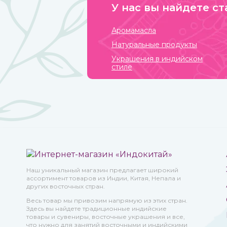
У нас вы найдете ст
Аромамасла
Натуральные продукты
Украшения в индийском
стиле
Наш уникальный магазин предлагает широкий
ассортимент товаров из Индии, Китая, Непала и
других восточных стран.
Весь товар мы привозим напрямую из этих стран.
Здесь вы найдете традиционные индийские
товары и сувениры, восточные украшения и все,
что нужно для занятий восточными и индийскими