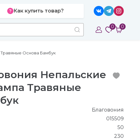
Как купить товар?
0
0
а Травяные Основа Бамбук
говония Непальские
ампа Травяные
бук
Благовония
015509
50
230