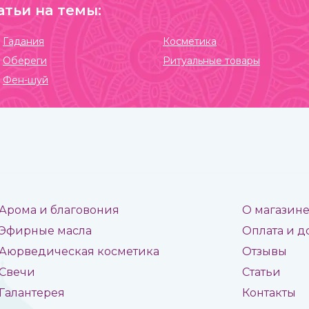
атьи на темы:
Гадания
Косметика
Обереги
Ритуальные товары
Фен-шуй
Арома и благовония
О магазин
Эфирные масла
Оплата и д
Аюрведическая косметика
Отзывы
Свечи
Статьи
Галантерея
Контакты