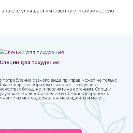
, а также улучшает умтсвенную и физическую
Специи для похудения
Употребление разного вида приправ может не только
благотворным образом сказаться на вкусовых
качествах блюд, но и повлиять на организм. Специи
улучшают кровообращение и обменные процессы,
многие из них содержат антиоксиданты и могут
защитить от болезней, придать сил и энергии.
Различные приправы, в том числе чисто восточные, вы
можете купить в интернет-магазине ИндоКитай.