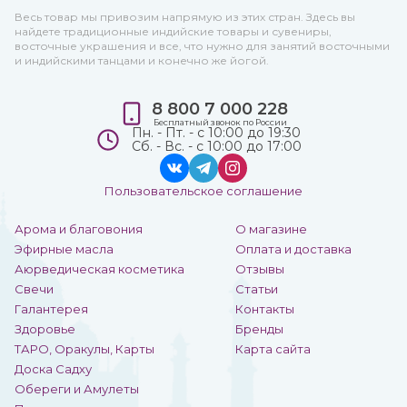
Весь товар мы привозим напрямую из этих стран. Здесь вы
найдете традиционные индийские товары и сувениры,
восточные украшения и все, что нужно для занятий восточными
и индийскими танцами и конечно же йогой.
8 800 7 000 228
Бесплатный звонок по России
Пн. - Пт. - с 10:00 до 19:30
Сб. - Вс. - с 10:00 до 17:00
Пользовательское соглашение
Арома и благовония
О магазине
Эфирные масла
Оплата и доставка
Аюрведическая косметика
Отзывы
Свечи
Статьи
Галантерея
Контакты
Здоровье
Бренды
ТАРО, Оракулы, Карты
Карта сайта
Доска Садху
Обереги и Амулеты