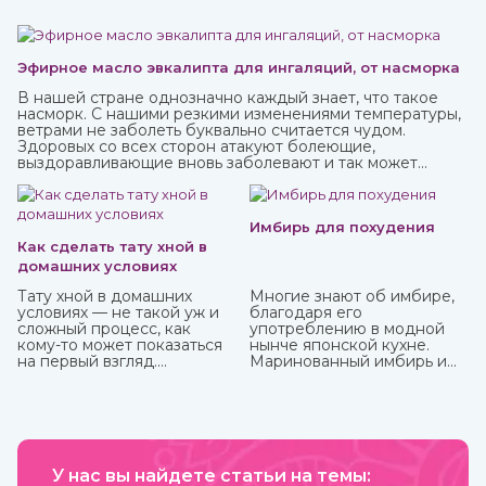
Эфирное масло эвкалипта для ингаляций, от насморка
В нашей стране однозначно каждый знает, что такое
насморк. С нашими резкими изменениями температуры,
ветрами не заболеть буквально считается чудом.
Здоровых со всех сторон атакуют болеющие,
выздоравливающие вновь заболевают и так может
продолжаться до бесконечности.
Имбирь для похудения
Как сделать тату хной в
домашних условиях
Тату хной в домашних
Многие знают об имбире,
условиях — не такой уж и
благодаря его
сложный процесс, как
употреблению в модной
кому-то может показаться
нынче японской кухне.
на первый взгляд.
Маринованный имбирь и
Небольшая подготовка,
специя безусловно тоже
ваша фантазия, немного
полезны, но можно и даже
терпения и вот вы уже
нужно употреблять его в
обладатель чего-то
сыром виде, так он отдает
модного, стильного и
больше всего полезных
красивого. То, как сделать
веществ и приносит
тату хной, вы можете узнать
У нас вы найдете статьи на темы:
больше пользы.