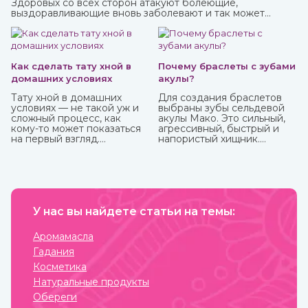
Здоровых со всех сторон атакуют болеющие,
выздоравливающие вновь заболевают и так может
продолжаться до бесконечности.
Как сделать тату хной в
Почему браслеты с зубами
домашних условиях
акулы?
Тату хной в домашних
Для создания браслетов
условиях — не такой уж и
выбраны зубы сельдевой
сложный процесс, как
акулы Мако. Это сильный,
кому-то может показаться
агрессивный, быстрый и
на первый взгляд.
напористый хищник.
Небольшая подготовка,
Обладает быстрой
ваша фантазия, немного
реакцией и хитростью.
терпения и вот вы уже
Мако способна выпрыгнуть
обладатель чего-то
и взлететь над водой на 9
модного, стильного и
м. Жители Океании
красивого. То, как сделать
считают, что талисманы с
тату хной, вы можете узнать
У нас вы найдете статьи на темы:
ее зубами обеспечивают
из нашей стать.
защиту от темных сил.
Аромамасла
Гадания
Косметика
Натуральные продукты
Обереги