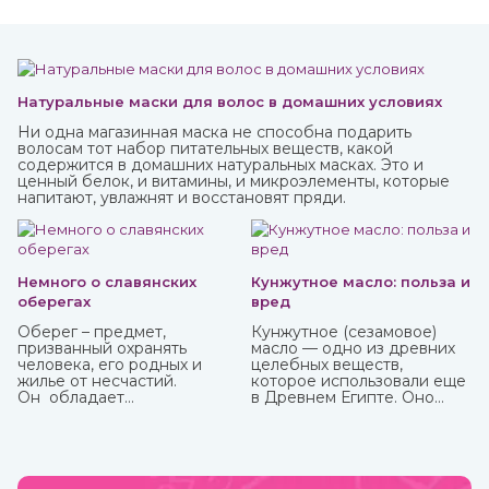
Натуральные маски для волос в домашних условиях
Ни одна магазинная маска не способна подарить
волосам тот набор питательных веществ, какой
содержится в домашних натуральных масках. Это и
ценный белок, и витамины, и микроэлементы, которые
напитают, увлажнят и восстановят пряди.
Немного о славянских
Кунжутное масло: польза и
оберегах
вред
Оберег – предмет,
Кунжутное (сезамовое)
призванный охранять
масло — одно из древних
человека, его родных и
целебных веществ,
жилье от несчастий.
которое использовали еще
Он обладает
в Древнем Египте. Оно
охранительной силой
показывает отличные
только в том случае, когда
кулинарные свойства и
имеет место настоящая
может пригодиться в
вера в его магическое
лечебных целях. Оно очень
действие. Даже
долго, до 9 лет, может