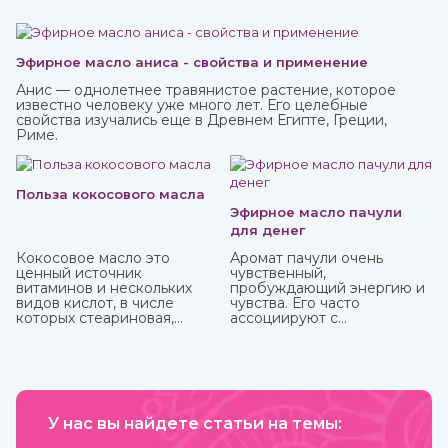
Эфирное масло аниса - свойства и применение
Анис — однолетнее травянистое растение, которое
известно человеку уже много лет. Его целебные
свойства изучались еще в Древнем Египте, Греции,
Риме.
Польза кокосового масла
Эфирное масло пачули
для денег
Кокосовое масло это
Аромат пачули очень
ценный источник
чувственный,
витаминов и нескольких
пробуждающий энергию и
видов кислот, в числе
чувства. Его часто
которых стеариновая,
ассоциируют с
лауриновая, миристиновая,
привлечением богатства,
олеиновая, каприловая,
используя в составе
капроновая, линолевая и
«денежных» смесей,
другие. Оно практически
натирают тело, кошелек,
не вступает в реакцию с
сами деньги и все, что
воздухом и остается
прямо или косвенно может
пригодным в течение
У нас вы найдете статьи на темы:
привлечь финансы.
нескольких лет. В Аюрведе