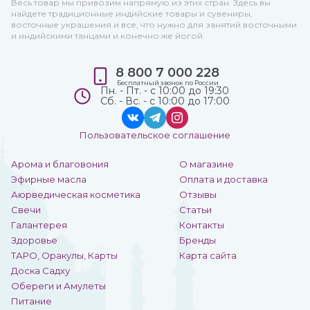
Весь товар мы привозим напрямую из этих стран. Здесь вы
найдете традиционные индийские товары и сувениры,
восточные украшения и все, что нужно для занятий восточными
и индийскими танцами и конечно же йогой.
8 800 7 000 228
Бесплатный звонок по России
Пн. - Пт. - с 10:00 до 19:30
Сб. - Вс. - с 10:00 до 17:00
Пользовательское соглашение
Арома и благовония
О магазине
Эфирные масла
Оплата и доставка
Аюрведическая косметика
Отзывы
Свечи
Статьи
Галантерея
Контакты
Здоровье
Бренды
ТАРО, Оракулы, Карты
Карта сайта
Доска Садху
Обереги и Амулеты
Питание