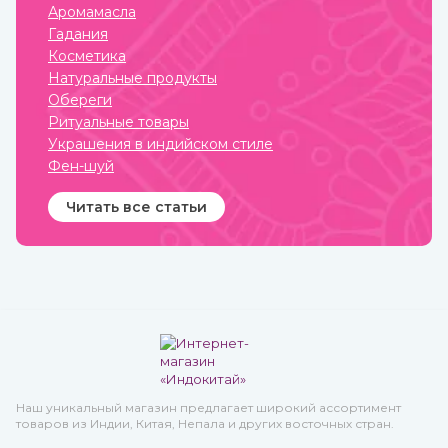
оно считается одним из
Аромамасла
самых важных, обладает
Гадания
охлаждающими,
успокаивающими,
Косметика
освежающими свойствами.
Натуральные продукты
Купить кокосовое масло от
известных марок вы
Обереги
можете в интернет-
Ритуальные товары
магазине ИндоКитай.
Украшения в индийском стиле
Фен-шуй
Читать все статьи
Наш уникальный магазин предлагает широкий ассортимент
товаров из Индии, Китая, Непала и других восточных стран.