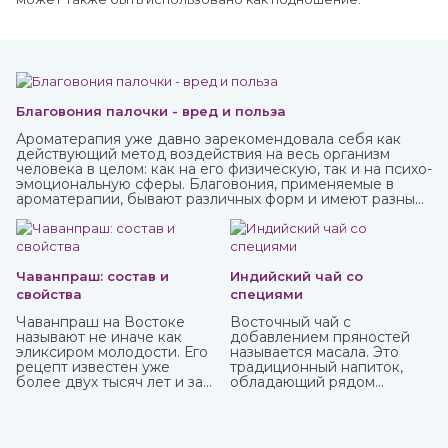
Благовония палочки - вред и польза
Ароматерапия уже давно зарекомендовала себя как
действующий метод воздействия на весь организм
человека в целом: как на его физическую, так и на психо-
эмоциональную сферы. Благовония, применяемые в
ароматерапии, бывают различных форм и имеют разные
составы. Наибольшую популярность приобрели
благовония палочки за свою простоту использования и
высокое качество при весьма приемлемой стоимости.
Чаванпраш: состав и
Индийский чай со
свойства
специями
Чаванпраш на Востоке
Восточный чай с
называют не иначе как
добавлением пряностей
эликсиром молодости. Его
называется масала. Это
рецепт известен уже
традиционный напиток,
более двух тысяч лет и за
обладающий рядом
это время ни разу не
полезных аюрведических
менялся. Полностью
свойств. Он способен
натуральный состав
укрепить иммунитет,
помогает работе всех
очистить организм от