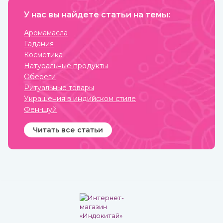
праздничный аромат,
который подарит вам
У нас вы найдете статьи на темы:
солнечное настроение.
Аромамасла
Гадания
Косметика
Натуральные продукты
Обереги
Ритуальные товары
Украшения в индийском стиле
Фен-шуй
Читать все статьи