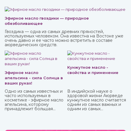
Эфирное масло гвоздики — природное
обезболивающее
Гвоздика — одна из самых древних пряностей,
используемых человеком. Она известна на Востоке уже
очень давно и ее часто можно встретить в составе
аюрведических средств.
Кунжутное масло -
Эфирное масло
свойства и применение
апельсина - сила Солнца в
ваших руках!
Одно из самых известных и
В индийской науке о
часто используемых в
здоровой жизни Аюрведе
косметике - эфирное масло
кунжутное масло считается
апельсина, которому
одним из самых важных и
принадлежит большая
одним из самых
часть производства ввиду
распространенных. Его
доступности исходного
традиционно используют
материала и достаточно
как для наружного, так и
простому процессу
для наружного
получения. Это яркий,
применения.