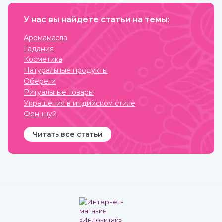
долго, до 9 лет, может
Это вы можете
храниться без потери
прочувствовать с
ценных качеств.
У нас вы найдете статьи на темы:
тибетской поющей чашей.
Аромамасла
Гадания
Косметика
Натуральные продукты
Обереги
Ритуальные товары
Украшения в индийском стиле
Фен-шуй
Читать все статьи