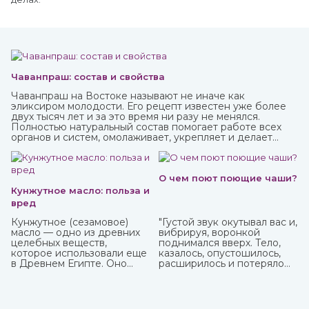
Чаванпраш: состав и свойства
Чаванпраш на Востоке называют не иначе как
эликсиром молодости. Его рецепт известен уже более
двух тысяч лет и за это время ни разу не менялся.
Полностью натуральный состав помогает работе всех
органов и систем, омолаживает, укрепляет и делает
средство в виде пасты с пряным вкусом полностью
безопасным для взрослых, пожилых и детей.
Купить чаванпраш известных марок, в том числе Дабур,
вы можете в интернет-магазине ИндоКитай.
О чем поют поющие чаши?
Кунжутное масло: польза и
вред
Кунжутное (сезамовое)
"Густой звук окутывал вас и,
масло — одно из древних
вибрируя, воронкой
целебных веществ,
поднимался вверх. Тело,
которое использовали еще
казалось, опустошилось,
в Древнем Египте. Оно
расширилось и потеряло
показывает отличные
вес. Сами по себе
кулинарные свойства и
растворились мысли, и в
может пригодиться в
голове осталась лишь
лечебных целях. Оно очень
гулкая пустота."