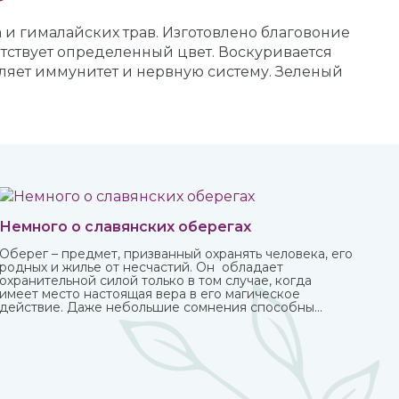
 и гималайских трав. Изготовлено благовоние
етствует определенный цвет. Воскуривается
ляет иммунитет и нервную систему. Зеленый
Немного о славянских оберегах
Оберег – предмет, призванный охранять человека, его
родных и жилье от несчастий. Он обладает
охранительной силой только в том случае, когда
имеет место настоящая вера в его магическое
действие. Даже небольшие сомнения способны
привести к разрушению его силы и страданиям
человека, для которого он изготавливался.