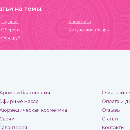
атьи на темы:
Гадания
Косметика
Обереги
Ритуальные товары
Фен-шуй
Арома и благовония
О магазин
Эфирные масла
Оплата и д
Аюрведическая косметика
Отзывы
Свечи
Статьи
Галантерея
Контакты