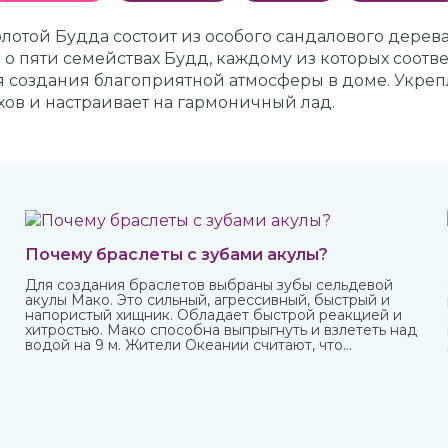
лотой Будда состоит из особого сандалового дерева
о пяти семействах Будд, каждому из которых соотв
 создания благоприятной атмосферы в доме. Укреп
хов и настраивает на гармоничный лад.
Почему браслеты с зубами акулы?
Для создания браслетов выбраны зубы сельдевой
акулы Мако. Это сильный, агрессивный, быстрый и
напористый хищник. Обладает быстрой реакцией и
хитростью. Мако способна выпрыгнуть и взлететь над
водой на 9 м. Жители Океании считают, что
талисманы с ее зубами обеспечивают защиту от
темных сил.