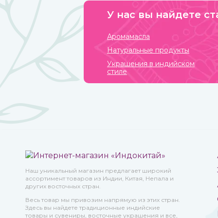
магазине ИндоКитай с доставкой по всей стране.
У нас вы найдете ст
Аромамасла
Натуральные продукты
Украшения в индийском
стиле
Наш уникальный магазин предлагает широкий
ассортимент товаров из Индии, Китая, Непала и
других восточных стран.
Весь товар мы привозим напрямую из этих стран.
Здесь вы найдете традиционные индийские
товары и сувениры, восточные украшения и все,