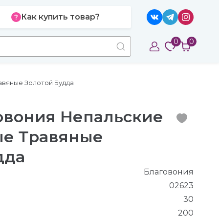
Как купить товар?
0
0
авяные Золотой Будда
говония Непальские
ые Травяные
дда
Благовония
02623
30
200