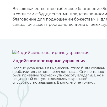
Высококачественное тибетское благовоние Зо
в согласии с буддистскими представлениями 
благовоние для подношений божествам и для
сандал очищает пространство дома от злых ду
Индийские ювелирные украшения
Первые украшения в индийском стиле были созданы
приблизительно пять тысяч лет назад. Они не только
были призваны подчеркнуть красоту владельца, но и
социальный статус, наделялись сакральной
способностью защищать. Важно, что не только
женщины, но и мужчины могли носить украшения,
которые предназначались для определенных
жизненных событий — взросление, свадьба, ритуалы.
При этом каждая вещь имеет свое значение и
передается в поколениях. Приобрести индийские
ювелирные украшения вы можете в интернет-