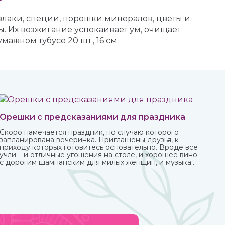
злаки, специи, порошки минералов, цветы и
Их возжигание успокаивает ум, очищает
ажном тубусе 20 шт., 16 см.
Орешки с предсказаниями для праздника
Скоро намечается праздник, по случаю которого
запланирована вечеринка. Приглашены друзья, к
приходу которых готовитесь основательно. Вроде все
учли – и отличные угощения на столе, и хорошее вино
с дорогим шампанским для милых женщин, и музыка
на любой вкус. И все же чего-то не хватает? Конечно!
Это интересного и необычного развлечения, которое
должно прийтись по нраву всем.