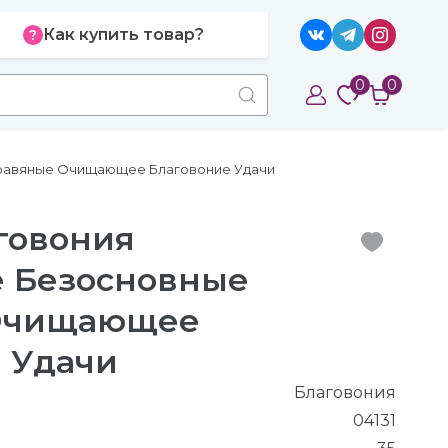
Как купить товар?
0
0
Травяные Очищающее Благовоние Удачи
аговония
е Безосновные
Очищающее
 Удачи
Благовония
04131