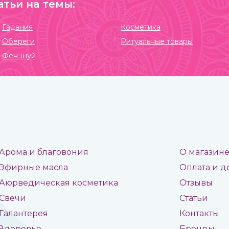
атьи на темы:
Гадания
Косметика
Обереги
Ритуальные товары
Фен-шуй
Арома и благовония
О магазин
Эфирные масла
Оплата и д
Аюрведическая косметика
Отзывы
Свечи
Статьи
Галантерея
Контакты
Здоровье
Бренды