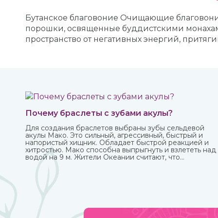
Бутанское благовоние Очищающие благовоние 
порошки, освященные буддистскими монахам
пространство от негативных энергий, притягив
Почему браслеты с зубами акулы?
Для создания браслетов выбраны зубы сельдевой
акулы Мако. Это сильный, агрессивный, быстрый и
напористый хищник. Обладает быстрой реакцией и
хитростью. Мако способна выпрыгнуть и взлететь над
водой на 9 м. Жители Океании считают, что
талисманы с ее зубами обеспечивают защиту от
темных сил.