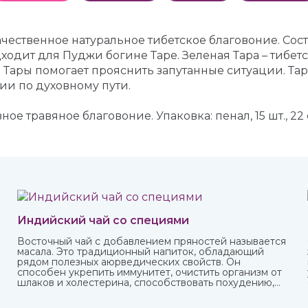
чественное натуральное тибетское благовоние. Сост
дходит для Пуджи богине Таре. Зеленая Тара – тибе
 Тары помогает прояснить запутанные ситуации. Та
и по духовному пути.
ое травяное благовоние. Упаковка: пенал, 15 шт., 22 
Индийский чай со специями
Восточный чай с добавлением пряностей называется
масала. Это традиционный напиток, обладающий
рядом полезных аюрведических свойств. Он
способен укрепить иммунитет, очистить организм от
шлаков и холестерина, способствовать похудению,
улучшить пищеварение и укрепить нервную систему.