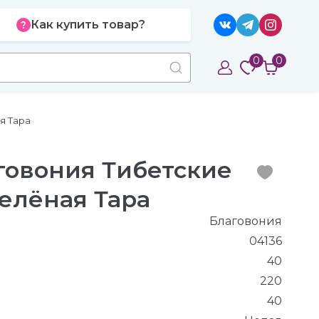
Как купить товар?
0
0
я Тара
аговония Тибетские
елёная Тара
Благовония
04136
40
220
40