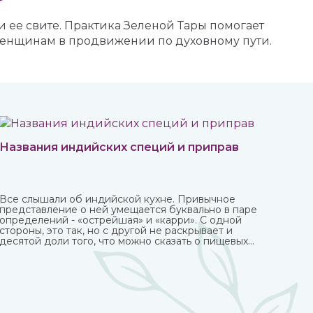
и ее свите. Практика Зеленой Тары помогает
 женщинам в продвижении по духовному пути.
Названия индийских специй и приправ
Все слышали об индийской кухне. Привычное
представление о ней умещается буквально в паре
определений - «острейшая» и «карри». С одной
стороны, это так, но с другой не раскрывает и
десятой доли того, что можно сказать о пищевых
привычках в этой стране.
Индийская кухня одна из самых полезных в мире.
Присутствующие в ней специи и их сочетания
подобраны специально таким образом, чтобы не
только придавать удивительные вкусовые свойства
блюдам, но и оказывать благотворное влияние на