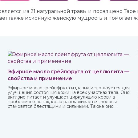
вляется из 21 натуральной травы и посвящено Таре 
щает также исконную женскую мудрость и помогает
Эфирное масло грейпфрута от целлюлита —
свойства и применение
Эфирное масло грейпфрута издавна используется для
улучшения состояния кожи на всех участках тела. Оно
активно питает и улучшает циркуляцию крови в
проблемных зонах, кожа разглаживается, волосы
становятся блестящими и сильными. Также оно
великолепно влияет на настроение, бодрит и
наполняет жизненными силами.