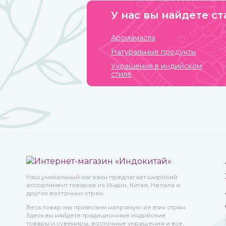
У нас вы найдете ст
Аромамасла
Натуральные продукты
Украшения в индийском
стиле
Наш уникальный магазин предлагает широкий
ассортимент товаров из Индии, Китая, Непала и
других восточных стран.
Весь товар мы привозим напрямую из этих стран.
Здесь вы найдете традиционные индийские
товары и сувениры, восточные украшения и все,