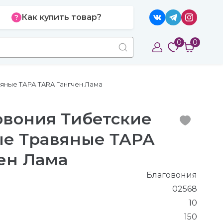
Как купить товар?
0
0
вяные ТАРА TARA Гангчен Лама
говония Тибетские
ые Травяные ТАРА
ен Лама
Благовония
02568
10
150