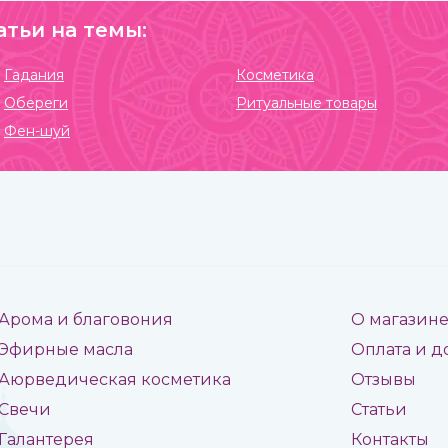
атьи на темы:
Гадания
Косметика
Обереги
Ритуальные товары
Фен-шуй
Арома и благовония
О магазин
Эфирные масла
Оплата и д
Аюрведическая косметика
Отзывы
Свечи
Статьи
Галантерея
Контакты