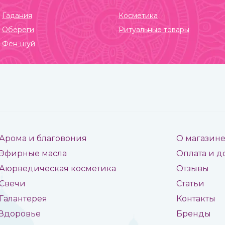
Гадания
Косметика
Обереги
Ритуальные товары
Фен-шуй
Арома и благовония
О магазин
Эфирные масла
Оплата и д
Аюрведическая косметика
Отзывы
Свечи
Статьи
Галантерея
Контакты
Здоровье
Бренды