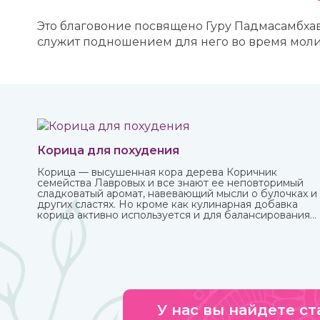
Это благовоние посвящено Гуру Падмасамбхав
служит подношением для него во время моли
Корица для похудения
Корица — высушенная кора дерева Коричник
семейства Лавровых и все знают ее неповторимый
сладковатый аромат, навевающий мысли о булочках и
других сластях. Но кроме как кулинарная добавка
корица активно используется и для балансирования
употребления сахара и соли и похудения. Она
полезна как в виде сыпучей пряности, так и в
качестве эфирного масла. Приобрести их вы можете в
интернет-магазине ИндоКитай с доставкой по
России.
У нас вы найдете ст