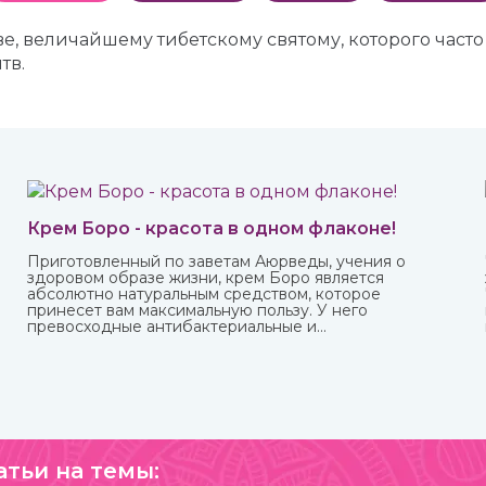
е, величайшему тибетскому святому, которого част
тв.
Крем Боро - красота в одном флаконе!
Приготовленный по заветам Аюрведы, учения о
здоровом образе жизни, крем Боро является
абсолютно натуральным средством, которое
принесет вам максимальную пользу. У него
превосходные антибактериальные и
противовоспалительные свойства, благодаря которым
быстро заживают мелкие трещинки и ранки на коже,
ожоги, грибковые заболевания, герпес.
атьи на темы: