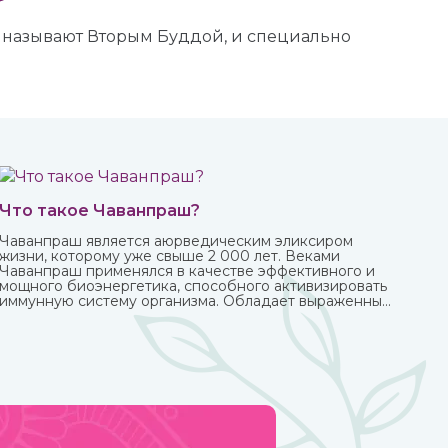
о называют Вторым Буддой, и специально
Что такое Чаванпраш?
Чаванпраш является аюрведическим эликсиром
жизни, которому уже свыше 2 000 лет. Веками
Чаванпраш применялся в качестве эффективного и
мощного биоэнергетика, способного активизировать
иммунную систему организма. Обладает выраженным
омолаживающим действием, оздоравливает и
укрепляет, улучшает кровообращение,
восстанавливает деятельность нервных и
эндокринных функций. Его включают в
терапевтический комплекс для борьбы со многими
хроническими заболеваниями. Рекомендован для
приема с пищей.