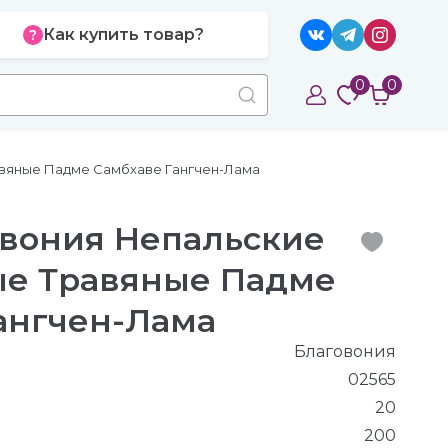
Как купить товар?
0
0
авяные Падме Самбхаве Гангчен-Лама
говония Непальские
ые Травяные Падме
ангчен-Лама
Благовония
02565
20
200