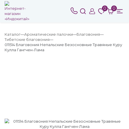
0
0
Каталог
Ароматические палочки
Благовония
Тибетские благовония
011514 Благовония Непальские Безосновные Травяные Куру
Кулла Гангчен-Лама