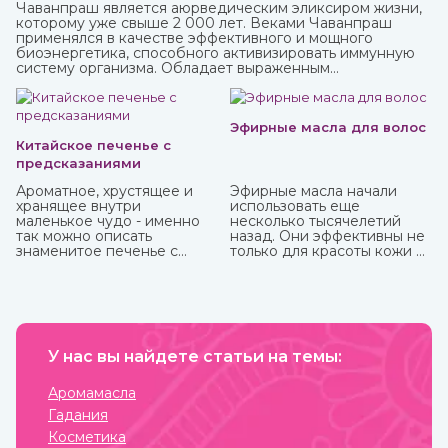
Чаванпраш является аюрведическим эликсиром жизни,
которому уже свыше 2 000 лет. Веками Чаванпраш
применялся в качестве эффективного и мощного
биоэнергетика, способного активизировать иммунную
систему организма. Обладает выраженным
омолаживающим действием, оздоравливает и
укрепляет, улучшает кровообращение, восстанавливает
деятельность нервных и эндокринных функций. Его
включают в терапевтический комплекс для борьбы со
Эфирные масла для волос
многими хроническими заболеваниями. Рекомендован
Китайское печенье с
для приема с пищей.
предсказаниями
Ароматное, хрустящее и
Эфирные масла начали
хранящее внутри
использовать еще
маленькое чудо - именно
несколько тысячелетий
так можно описать
назад. Они эффективны не
знаменитое печенье с
только для красоты кожи и
предсказаниями.
волос, массажа, но и
укрепления здоровья.
Некоторые из них можно
использовать
самостоятельно, некоторые
только вместе с базовым
У нас вы найдете статьи на темы:
маслом из-за весьма
агрессивного действия.
Купите любые эфирные
Аромамасла
масла в интернет-магазине
Гадания
ИндоКитай.
Косметика