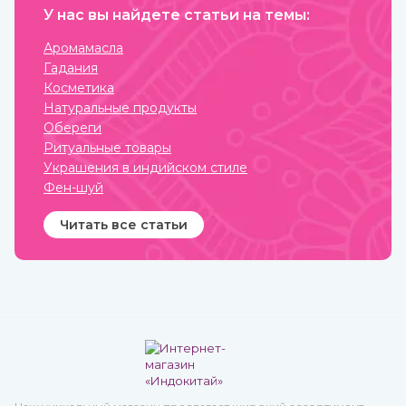
праздничный аромат,
который подарит вам
У нас вы найдете статьи на темы:
солнечное настроение.
Аромамасла
Гадания
Косметика
Натуральные продукты
Обереги
Ритуальные товары
Украшения в индийском стиле
Фен-шуй
Читать все статьи