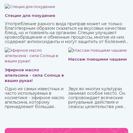
Специи для похудения
Употребление разного вида приправ может не только
благотворным образом сказаться на вкусовых качествах
блюд, но и повлиять на организм. Специи улучшают
кровообращение и обменные процессы, многие из них
содержат антиоксиданты и могут защитить от болезней,
придать сил и энергии. Различные приправы, в том числе
чисто восточные, вы можете купить в интернет-магазине
ИндоКитай.
Массаж поющими чашами
Эфирное масло
апельсина - сила Солнца в
ваших руках!
Одно из самых известных и
Звук во многих культурах
часто используемых в
занимал особое место. Он
косметике - эфирное масло
сопровождает всяческие
апельсина, которому
ритуальные действия и
принадлежит большая
сеансы целительства уже
часть производства ввиду
более пяти тысячи лет.
доступности исходного
материала и достаточно
простому процессу
получения. Это яркий,