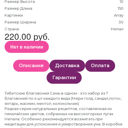
Размер Высота
10
Размер Длина
150
Картинки
Array
Размер Ширина
30
Страна
Непал
220.00 руб.
Нет в наличии
Описание
Доставка
Оплата
Гарантии
Тибетские благовония Семь в одном - это набор из 7
благовоний по 4 шт.каждого вида (Мери голд, сандал,лотос,
янтарь, жасмин, ментол, колокольчик).
Редкая серия натуральных рецептов, составленная из
гималайских цветов, собранных на высокогорных лугах
Непала. Особенно рекомендуется возжигать при
медитации для успокоения и умиротворения ума. В коробке