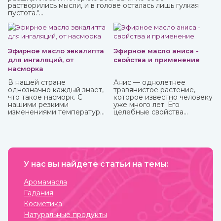
растворились мысли, и в голове осталась лишь гулкая
пустота."
Это вы можете прочувствовать с тибетской поющей
чашей.
Эфирное масло эвкалипта
Эфирное масло аниса -
для ингаляций, от
свойства и применение
насморка
В нашей стране
Анис — однолетнее
однозначно каждый знает,
травянистое растение,
что такое насморк. С
которое известно человеку
нашими резкими
уже много лет. Его
изменениями температуры,
целебные свойства
ветрами не заболеть
изучались еще в Древнем
буквально считается
Египте, Греции, Риме.
чудом. Здоровых со всех
сторон атакуют болеющие,
выздоравливающие вновь
заболевают и так может
продолжаться до
У нас вы найдете статьи на темы:
бесконечности.
Аромамасла
Гадания
Косметика
Натуральные продукты