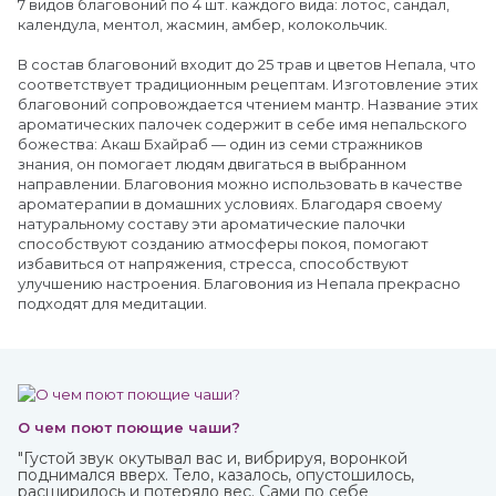
7 видов благовоний по 4 шт. каждого вида: лотос, сандал,
календула, ментол, жасмин, амбер, колокольчик.
В состав благовоний входит до 25 трав и цветов Непала, что
соответствует традиционным рецептам. Изготовление этих
благовоний сопровождается чтением мантр. Название этих
ароматических палочек содержит в себе имя непальского
божества: Акаш Бхайраб — один из семи стражников
знания, он помогает людям двигаться в выбранном
направлении. Благовония можно использовать в качестве
ароматерапии в домашних условиях. Благодаря своему
натуральному составу эти ароматические палочки
способствуют созданию атмосферы покоя, помогают
избавиться от напряжения, стресса, способствуют
улучшению настроения. Благовония из Непала прекрасно
подходят для медитации.
О чем поют поющие чаши?
"Густой звук окутывал вас и, вибрируя, воронкой
поднимался вверх. Тело, казалось, опустошилось,
расширилось и потеряло вес. Сами по себе