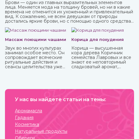
Брови — один из главных выразительных элементов
лица. Меняется мода на толщину бровей, но ни в какие
времена не отменится их ухоженный и привлекательный
вид. К сожалению, не всем девушкам от природы
достались яркие брови, но с помощью одного средства
можно не только их укрепить, но и окрасить. И это хна,
которую можно приобрести в интернет-магазине
ИндоКитай.
Массаж поющими чашами
Корица для похудения
Звук во многих культурах
Корица — высушенная
занимал особое место. Он
кора дерева Коричник
сопровождает всяческие
семейства Лавровых и все
ритуальные действия и
знают ее неповторимый
сеансы целительства уже
сладковатый аромат,
более пяти тысячи лет.
навевающий мысли о
булочках и других сластях.
Но кроме как кулинарная
добавка корица активно
используется и для
балансирования
У нас вы найдете статьи на темы:
употребления сахара и
соли и похудения. Она
полезна как в виде
Аромамасла
сыпучей пряности, так и в
Гадания
качестве эфирного масла.
Приобрести их вы можете
Косметика
в интернет-магазине
Натуральные продукты
ИндоКитай с доставкой по
России.
Обереги