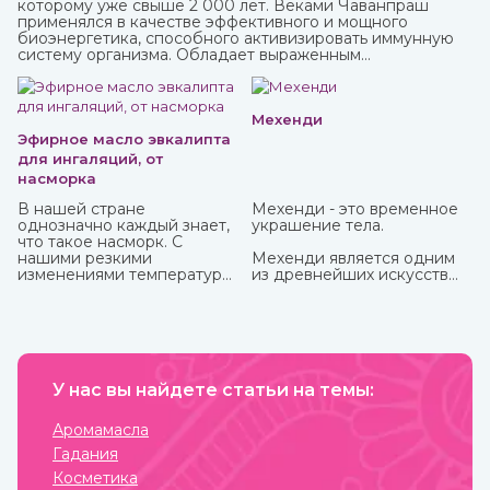
которому уже свыше 2 000 лет. Веками Чаванпраш
применялся в качестве эффективного и мощного
биоэнергетика, способного активизировать иммунную
систему организма. Обладает выраженным
омолаживающим действием, оздоравливает и
укрепляет, улучшает кровообращение, восстанавливает
деятельность нервных и эндокринных функций. Его
включают в терапевтический комплекс для борьбы со
Мехенди
многими хроническими заболеваниями. Рекомендован
Эфирное масло эвкалипта
для приема с пищей.
для ингаляций, от
насморка
В нашей стране
Мехенди - это временное
однозначно каждый знает,
украшение тела.
что такое насморк. С
нашими резкими
Мехенди является одним
изменениями температуры,
из древнейших искусств
ветрами не заболеть
нанесения на тело
буквально считается
красивых узоров
чудом. Здоровых со всех
натуральной хной. Где
сторон атакуют болеющие,
именно зародилось
выздоравливающие вновь
мехенди не установлено.
заболевают и так может
Многими веками росписью
продолжаться до
У нас вы найдете статьи на темы:
хной занимались народы
бесконечности.
разных стран и
континентов, которые
Аромамасла
привносили в нее свои
Гадания
культурные традиции.
Косметика