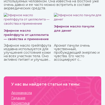
используемых человеком. Она известна на Востоке уже
очень давно и ее часто можно встретить в составе
аюрведических средств.
Эфирное масло пачули
Эфирное масло
для денег
грейпфрута от целлюлита
— свойства и применение
Эфирное масло грейпфрута
Аромат пачули очень
издавна используется для
чувственный,
улучшения состояния кожи
пробуждающий энергию и
на всех участках тела. Оно
чувства. Его часто
активно питает и улучшает
ассоциируют с
циркуляцию крови в
привлечением богатства,
проблемных зонах, кожа
используя в составе
разглаживается, волосы
«денежных» смесей,
становятся блестящими и
натирают тело, кошелек,
сильными. Также оно
сами деньги и все, что
великолепно влияет на
прямо или косвенно может
настроение, бодрит и
У нас вы найдете статьи на темы:
привлечь финансы.
наполняет жизненными
силами.
Аромамасла
Гадания
Косметика