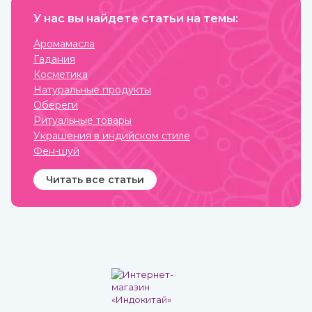
прямо или косвенно может
храниться без потери
привлечь финансы.
У нас вы найдете статьи на темы:
ценных качеств.
Аромамасла
Гадания
Косметика
Натуральные продукты
Обереги
Ритуальные товары
Украшения в индийском стиле
Фен-шуй
Читать все статьи