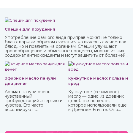
Специи для похудения
Употребление разного вида приправ может не только
благотворным образом сказаться на вкусовых качествах
блюд, но и повлиять на организм. Специи улучшают
кровообращение и обменные процессы, многие из них
содержат антиоксиданты и могут защитить от болезней,
придать сил и энергии. Различные приправы, в том числе
чисто восточные, вы можете купить в интернет-магазине
ИндоКитай.
Эфирное масло пачули
Кунжутное масло: польза и
для денег
вред
Аромат пачули очень
Кунжутное (сезамовое)
чувственный,
масло — одно из древних
пробуждающий энергию и
целебных веществ,
чувства. Его часто
которое использовали еще
ассоциируют с
в Древнем Египте. Оно
привлечением богатства,
показывает отличные
используя в составе
кулинарные свойства и
«денежных» смесей,
может пригодиться в
натирают тело, кошелек,
лечебных целях. Оно очень
сами деньги и все, что
долго, до 9 лет, может