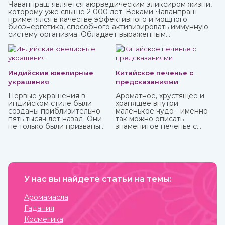
Чаванпраш является аюрведическим эликсиром жизни,
которому уже свыше 2 000 лет. Веками Чаванпраш
применялся в качестве эффективного и мощного
биоэнергетика, способного активизировать иммунную
систему организма. Обладает выраженным
омолаживающим действием, оздоравливает и
укрепляет, улучшает кровообращение, восстанавливает
деятельность нервных и эндокринных функций. Его
включают в терапевтический комплекс для борьбы со
многими хроническими заболеваниями. Рекомендован
Индийские ювелирные
Китайское печенье с
для приема с пищей.
украшения
предсказаниями
Первые украшения в
Ароматное, хрустящее и
индийском стиле были
хранящее внутри
созданы приблизительно
маленькое чудо - именно
пять тысяч лет назад. Они
так можно описать
не только были призваны
знаменитое печенье с
подчеркнуть красоту
предсказаниями.
владельца, но и
социальный статус,
наделялись сакральной
способностью защищать.
Важно, что не только
женщины, но и мужчины
У нас вы найдете статьи на темы:
могли носить украшения,
которые предназначались
Аромамасла
для определенных
Гадания
жизненных событий —
взросление, свадьба,
Косметика
ритуалы. При этом каждая