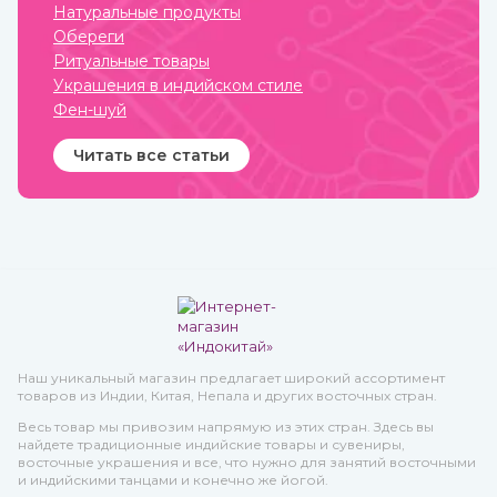
Натуральные продукты
вещь имеет свое значение
и передается в
Обереги
поколениях. Приобрести
Ритуальные товары
индийские ювелирные
украшения вы можете в
Украшения в индийском стиле
интернет-магазине
Фен-шуй
ИндоКитай с доставкой по
всей стране.
Читать все статьи
Наш уникальный магазин предлагает широкий ассортимент
товаров из Индии, Китая, Непала и других восточных стран.
Весь товар мы привозим напрямую из этих стран. Здесь вы
найдете традиционные индийские товары и сувениры,
восточные украшения и все, что нужно для занятий восточными
и индийскими танцами и конечно же йогой.