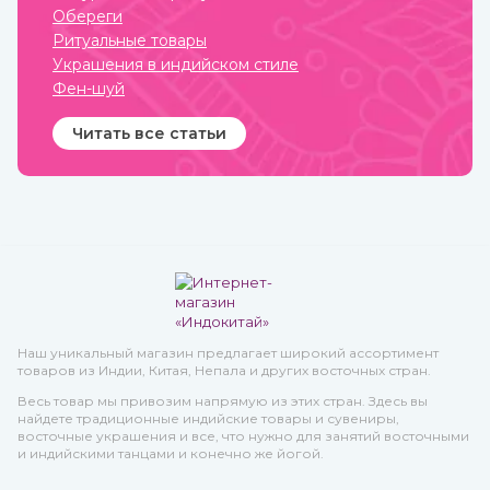
и передается в
Обереги
поколениях. Приобрести
Ритуальные товары
индийские ювелирные
украшения вы можете в
Украшения в индийском стиле
интернет-магазине
Фен-шуй
ИндоКитай с доставкой по
всей стране.
Читать все статьи
Наш уникальный магазин предлагает широкий ассортимент
товаров из Индии, Китая, Непала и других восточных стран.
Весь товар мы привозим напрямую из этих стран. Здесь вы
найдете традиционные индийские товары и сувениры,
восточные украшения и все, что нужно для занятий восточными
и индийскими танцами и конечно же йогой.