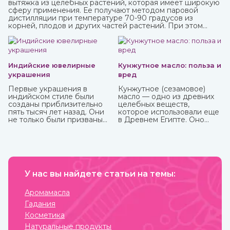
вытяжка из целебных растений, которая имеет широкую
сферу применения. Ее получают методом паровой
дистилляции при температуре 70-90 градусов из
корней, плодов и других частей растений. При этом
вещества совершенно не разрушаются, а вот аромат
может и поменяться. Купите различные натуральные
гидролаты в интернет-магазине ИндоКитай с доставкой
по России.
Индийские ювелирные
Кунжутное масло: польза и
украшения
вред
Первые украшения в
Кунжутное (сезамовое)
индийском стиле были
масло — одно из древних
созданы приблизительно
целебных веществ,
пять тысяч лет назад. Они
которое использовали еще
не только были призваны
в Древнем Египте. Оно
подчеркнуть красоту
показывает отличные
владельца, но и
кулинарные свойства и
социальный статус,
может пригодиться в
наделялись сакральной
лечебных целях. Оно очень
способностью защищать.
долго, до 9 лет, может
Важно, что не только
храниться без потери
женщины, но и мужчины
У нас вы найдете статьи на темы:
ценных качеств.
могли носить украшения,
которые предназначались
Аромамасла
для определенных
Гадания
жизненных событий —
взросление, свадьба,
Косметика
ритуалы. При этом каждая
Натуральные продукты
вещь имеет свое значение