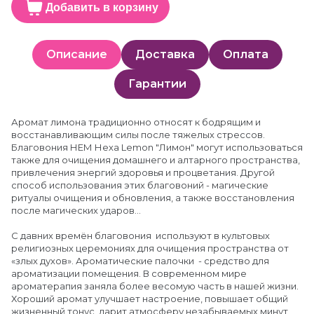
Добавить в корзину
Описание
Доставка
Оплата
Гарантии
Аромат лимона традиционно относят к бодрящим и
восстанавливающим силы после тяжелых стрессов.
Благовония НЕМ Неха Lemon "Лимон" могут использоваться
также для очищения домашнего и алтарного пространства,
привлечения энергий здоровья и процветания. Другой
способ использования этих благовоний - магические
ритуалы очищения и обновления, а также восстановления
после магических ударов...
С давних времён благовония используют в культовых
религиозных церемониях для очищения пространства от
«злых духов». Ароматические палочки - средство для
ароматизации помещения. В современном мире
ароматерапия заняла более весомую часть в нашей жизни.
Хороший аромат улучшает настроение, повышает общий
жизненный тонус, дарит атмосферу незабываемых минут