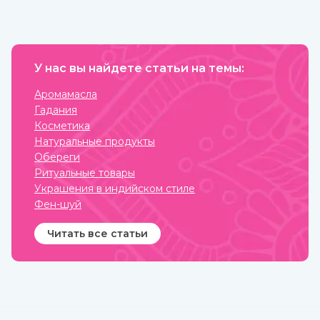
Небольшая подготовка,
как на его физическую, так
ваша фантазия, немного
и на психо-эмоциональную
терпения и вот вы уже
сферы. Благовония,
обладатель чего-то
применяемые в
модного, стильного и
ароматерапии, бывают
красивого. То, как сделать
различных форм и имеют
тату хной, вы можете узнать
У нас вы найдете статьи на темы:
разные составы.
из нашей стать.
Наибольшую популярность
приобрели благовония
Аромамасла
палочки за свою простоту
Гадания
использования и высокое
качество при весьма
Косметика
приемлемой стоимости.
Натуральные продукты
Обереги
Ритуальные товары
Украшения в индийском стиле
Фен-шуй
Читать все статьи