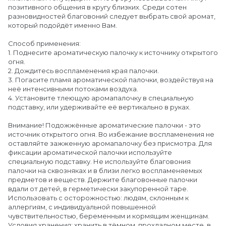
позитивного общения в кругу близких. Среди сотен
разновидностей благовоний следует выбрать свой аромат,
который подойдёт именно Вам.
Способ применения:
1. Поднесите ароматическую палочку к источнику открытого
огня.
2. Дождитесь воспламенения края палочки.
3. Погасите пламя ароматической палочки, воздействуя на
неё интенсивными потоками воздуха.
4. Установите тлеющую аромапалочку в специальную
подставку, или удерживайте её вертикально в руках.
Внимание! Подожжённые ароматические палочки - это
источник открытого огня. Во избежание воспламенения не
оставляйте зажженную аромапалочку без присмотра. Для
фиксации ароматической палочки используйте
специальную подставку. Не используйте благовония
палочки на сквозняках и в близи легко воспламеняемых
предметов и веществ. Держите благовонные палочки
вдали от детей, в герметически закупоренной таре.
Использовать с осторожностью: людям, склонным к
аллергиям, с индивидуальной повышенной
чувствительностью, беременным и кормящим женщинам.
Условия хранения: хранить в тёмном, прохладном месте, в