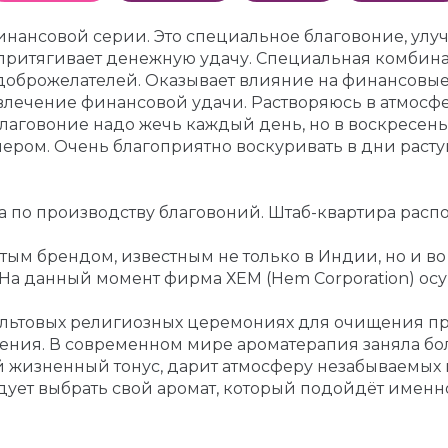
 финансовой серии. Это специальное благовоние, у
, притягивает денежную удачу. Специальная комбин
доброжелателей. Оказывает влияние на финансовые 
лечение финансовой удачи. Растворяюсь в атмосфе
лаговоние надо жечь каждый день, но в воскресенье
ечером. Очень благоприятно воскуривать в дни раст
по производству благовоний. Штаб-квартира распо
нитым брендом, известным не только в Индии, но и 
а данный момент фирма ХЕМ (Hem Сorporation) осущ
льтовых религиозных церемониях для очищения про
ения. В современном мире ароматерапия заняла бо
 жизненный тонус, дарит атмосферу незабываемых 
ует выбрать свой аромат, который подойдёт именн