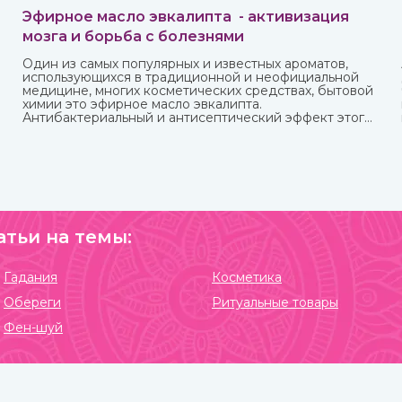
Эфирное масло эвкалипта - активизация
мозга и борьба с болезнями
Один из самых популярных и известных ароматов,
использующихся в традиционной и неофициальной
медицине, многих косметических средствах, бытовой
химии это эфирное масло эвкалипта.
Антибактериальный и антисептический эффект этого
миртового дерева, которое часто относят к хвойным,
известен очень давно.
атьи на темы:
Гадания
Косметика
Обереги
Ритуальные товары
Фен-шуй