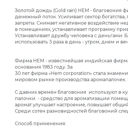
Золотой дождь (Gold rain) НЕМ - благовония
денежный поток. Усиливает сектор богатства
запреты. Снимает негативное воздействие не
в помещениях, устанавливает программу прив
Устанавливает дружбу человека с деньгами. Б
использовать 3 раза в день - утром, днем и в
Фирма HEM - известнейшая индийская фирма 
основания 1983 году. За
30 лет фирма «Hem corporation» стала знаме
мировом рынке производства аромапалочек. Н
С давних времён благовония используют в ку
палочки - средство для ароматизации помещ
аромат улучшает настроение, повышает общий
Среди сотен разновидностей благовоний след
Способ применения: