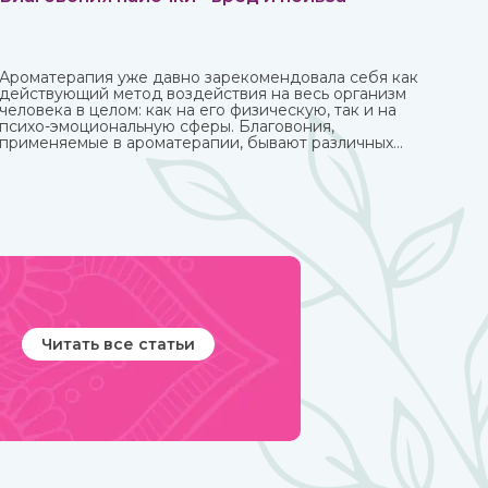
Ароматерапия уже давно зарекомендовала себя как
действующий метод воздействия на весь организм
человека в целом: как на его физическую, так и на
психо-эмоциональную сферы. Благовония,
применяемые в ароматерапии, бывают различных
форм и имеют разные составы. Наибольшую
популярность приобрели благовония палочки за свою
простоту использования и высокое качество при
весьма приемлемой стоимости.
Читать все статьи