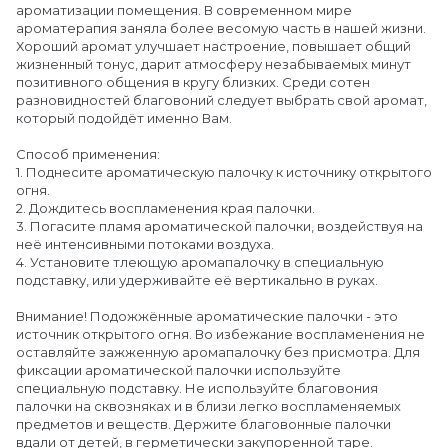
ароматизации помещения. В современном мире
ароматерапия заняла более весомую часть в нашей жизни.
Хороший аромат улучшает настроение, повышает общий
жизненный тонус, дарит атмосферу незабываемых минут
позитивного общения в кругу близких. Среди сотен
разновидностей благовоний следует выбрать свой аромат,
который подойдёт именно Вам.
Способ применения:
1. Поднесите ароматическую палочку к источнику открытого
огня.
2. Дождитесь воспламенения края палочки.
3. Погасите пламя ароматической палочки, воздействуя на
неё интенсивными потоками воздуха.
4. Установите тлеющую аромапалочку в специальную
подставку, или удерживайте её вертикально в руках.
Внимание! Подожжённые ароматические палочки - это
источник открытого огня. Во избежание воспламенения не
оставляйте зажженную аромапалочку без присмотра. Для
фиксации ароматической палочки используйте
специальную подставку. Не используйте благовония
палочки на сквозняках и в близи легко воспламеняемых
предметов и веществ. Держите благовонные палочки
вдали от детей, в герметически закупоренной таре.