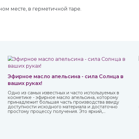
ном месте, в герметичной таре.
Эфирное масло апельсина - сила Солнца в
ваших руках!
Одно из самых известных и часто используемых в
косметике - эфирное масло апельсина, которому
принадлежит большая часть производства ввиду
доступности исходного материала и достаточно
простому процессу получения. Это яркий,
праздничный аромат, который подарит вам солнечное
настроение.