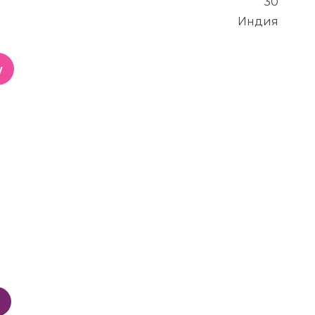
30
Индия
у