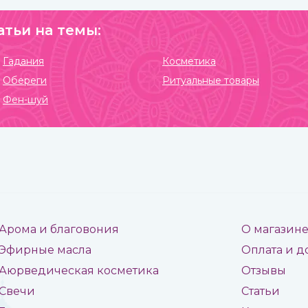
атьи на темы:
Гадания
Косметика
Обереги
Ритуальные товары
Фен-шуй
Арома и благовония
О магазин
Эфирные масла
Оплата и д
Аюрведическая косметика
Отзывы
Свечи
Статьи