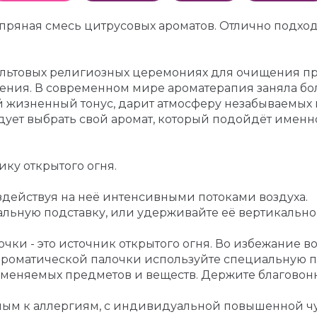
о пряная смесь цитрусовых ароматов. Отлично подхо
льтовых религиозных церемониях для очищения про
ения. В современном мире ароматерапия заняла бо
 жизненный тонус, дарит атмосферу незабываемых 
ует выбрать свой аромат, который подойдёт именн
ику открытого огня.
оздействуя на неё интенсивными потоками воздуха.
льную подставку, или удерживайте её вертикально 
ки - это источник открытого огня. Во избежание 
ароматической палочки используйте специальную по
ламеняемых предметов и веществ. Держите благовон
онным к аллергиям, с индивидуальной повышенной 