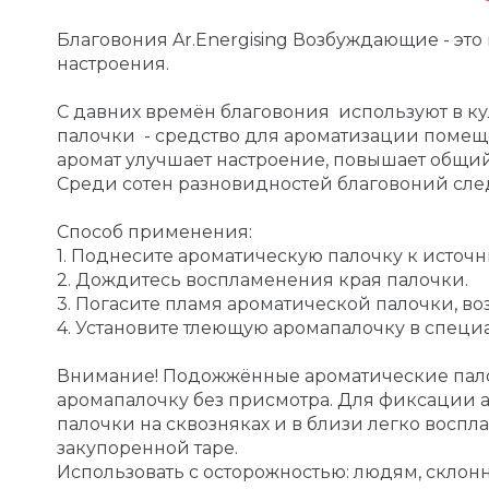
Благовония Ar.Energising Возбуждающие - эт
настроения.
С давних времён благовония используют в ку
палочки - средство для ароматизации помещ
аромат улучшает настроение, повышает общий
Среди сотен разновидностей благовоний след
Способ применения:
1. Поднесите ароматическую палочку к источн
2. Дождитесь воспламенения края палочки.
3. Погасите пламя ароматической палочки, в
4. Установите тлеющую аромапалочку в специа
Внимание! Подожжённые ароматические палоч
аромапалочку без присмотра. Для фиксации 
палочки на сквозняках и в близи легко восп
закупоренной таре.
Использовать с осторожностью: людям, скл