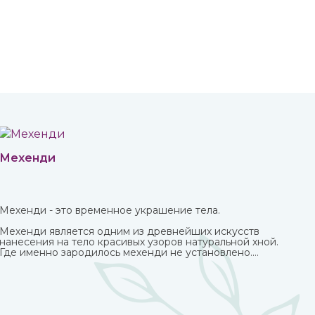
Мехенди
Мехенди - это временное украшение тела.
Мехенди является одним из древнейших искусств
нанесения на тело красивых узоров натуральной хной.
Где именно зародилось мехенди не установлено.
Многими веками росписью хной занимались народы
разных стран и континентов, которые привносили в
нее свои культурные традиции.