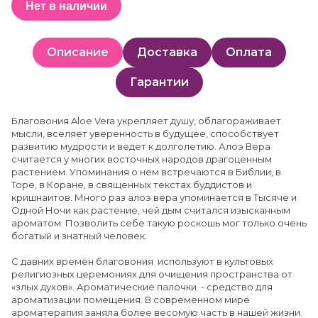
Нет в наличии
Описание
Доставка
Оплата
Гарантии
Благовония Aloe Vera укрепляет душу, облагораживает
мысли, вселяет уверенность в будущее, способствует
развитию мудрости и ведет к долголетию. Алоэ Вера
считается у многих восточных народов драгоценным
растением. Упоминания о нем встречаются в Библии, в
Торе, в Коране, в священных текстах буддистов и
кришнаитов. Много раз алоэ вера упоминается в Тысяче и
Одной Ночи как растение, чей дым считался изысканным
ароматом. Позволить себе такую роскошь мог только очень
богатый и знатный человек.
С давних времён благовония используют в культовых
религиозных церемониях для очищения пространства от
«злых духов». Ароматические палочки - средство для
ароматизации помещения. В современном мире
ароматерапия заняла более весомую часть в нашей жизни.