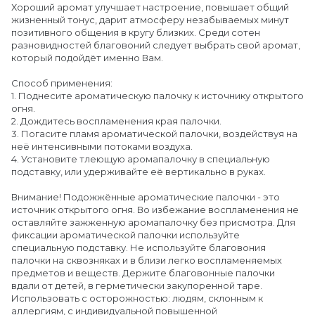
Хороший аромат улучшает настроение, повышает общий
жизненный тонус, дарит атмосферу незабываемых минут
позитивного общения в кругу близких. Среди сотен
разновидностей благовоний следует выбрать свой аромат,
который подойдёт именно Вам.
Способ применения:
1. Поднесите ароматическую палочку к источнику открытого
огня.
2. Дождитесь воспламенения края палочки.
3. Погасите пламя ароматической палочки, воздействуя на
неё интенсивными потоками воздуха.
4. Установите тлеющую аромапалочку в специальную
подставку, или удерживайте её вертикально в руках.
Внимание! Подожжённые ароматические палочки - это
источник открытого огня. Во избежание воспламенения не
оставляйте зажженную аромапалочку без присмотра. Для
фиксации ароматической палочки используйте
специальную подставку. Не используйте благовония
палочки на сквозняках и в близи легко воспламеняемых
предметов и веществ. Держите благовонные палочки
вдали от детей, в герметически закупоренной таре.
Использовать с осторожностью: людям, склонным к
аллергиям, с индивидуальной повышенной