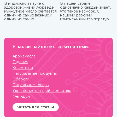
В индийской науке о
В нашей стране
здоровой жизни Аюрведе
однозначно каждый знает,
кунжутное масло считается
что такое насморк. С
одним из самых важных и
нашими резкими
одним из самых
изменениями температуры,
распространенных. Его
ветрами не заболеть
традиционно используют
буквально считается
как для наружного, так и
чудом. Здоровых со всех
для наружного
сторон атакуют болеющие,
применения.
выздоравливающие вновь
заболевают и так может
У нас вы найдете статьи на темы:
продолжаться до
бесконечности.
Аромамасла
Гадания
Косметика
Натуральные продукты
Обереги
Ритуальные товары
Украшения в индийском стиле
Фен-шуй
Читать все статьи