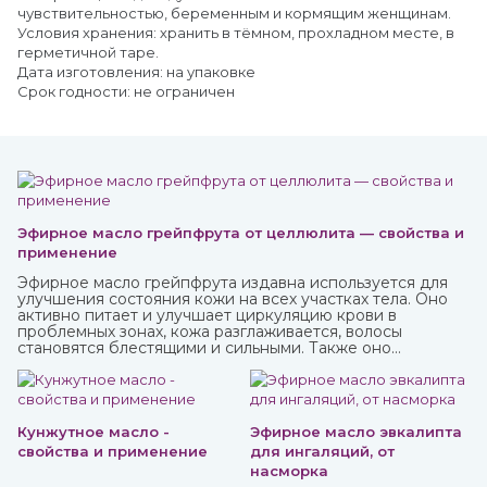
чувствительностью, беременным и кормящим женщинам.
Условия хранения: хранить в тёмном, прохладном месте, в
герметичной таре.
Дата изготовления: на упаковке
Срок годности: не ограничен
Эфирное масло грейпфрута от целлюлита — свойства и
применение
Эфирное масло грейпфрута издавна используется для
улучшения состояния кожи на всех участках тела. Оно
активно питает и улучшает циркуляцию крови в
проблемных зонах, кожа разглаживается, волосы
становятся блестящими и сильными. Также оно
великолепно влияет на настроение, бодрит и наполняет
жизненными силами.
Кунжутное масло -
Эфирное масло эвкалипта
свойства и применение
для ингаляций, от
насморка