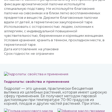
фиксации ароматической палочки используйте
специальную подставку. Не используйте благовония
палочки на сквозняках и в близи легко воспламеняемых
предметов и веществ. Держите благовонные палочки
вдали от детей, в герметически закупоренной таре.
Использовать с осторожностью: людям, склонным к
аллергиям, с индивидуальной повышенной
чувствительностью, беременным и кормящим женщинам.
Условия хранения: хранить в тёмном, прохладном месте, в
герметичной таре.
Дата изготовления: на упаковке
Срок годности: не ограничен
Гидролаты: свойства и применения
Гидролат — это ценная, практически бесцветная
вытяжка из целебных растений, которая имеет широкую
сферу применения. Ее получают методом паровой
дистилляции при температуре 70-90 градусов из
корней, плодов и других частей растений. При этом
вещества совершенно не разрушаются, а вот аромат
может и поменяться. Купите различные натуральные