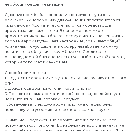
необходимое для медитации.
С давних времён благовония используют в культовых
религиозных церемониях для очищения пространства от
«злых духов». Ароматические палочки - средство для
ароматизации помещения. В современном мире
ароматерапия заняла более весомую часть в нашей жизни.
Хороший аромат улучшает настроение, повышает общий
жизненный тонус, дарит атмосферу незабываемых минут
позитивного общения в кругу близких. Среди сотен
разновидностей благовоний следует выбрать свой аромат,
который подойдёт именно Вам.
Способ применения:
1. Поднесите ароматическую палочку к источнику открытого
огня.
2. Дождитесь воспламенения края палочки.
3. Погасите пламя ароматической палочки, воздействуя на
неё интенсивными потоками воздуха.
4. Установите тлеющую аромапалочку в специальную
подставку, или удерживайте её вертикально в руках.
Внимание! Подожжённые ароматические палочки - это
источник открытого огня. Во избежание воспламенения не
оставляйте зажженную аромапалочку без присмотра. Для