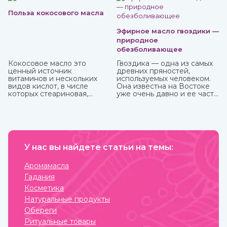
гидролаты в интернет-магазине ИндоКитай с доставкой
по России.
Польза кокосового масла
Эфирное масло гвоздики —
природное
обезболивающее
Кокосовое масло это
Гвоздика — одна из самых
ценный источник
древних пряностей,
витаминов и нескольких
используемых человеком.
видов кислот, в числе
Она известна на Востоке
которых стеариновая,
уже очень давно и ее часто
лауриновая, миристиновая,
можно встретить в составе
олеиновая, каприловая,
аюрведических средств.
капроновая, линолевая и
другие. Оно практически
не вступает в реакцию с
воздухом и остается
пригодным в течение
У нас вы найдете статьи на темы:
нескольких лет. В Аюрведе
оно считается одним из
Аромамасла
самых важных, обладает
Гадания
охлаждающими,
успокаивающими,
Косметика
освежающими свойствами.
Натуральные продукты
Купить кокосовое масло от
известных марок вы
Обереги
можете в интернет-
Ритуальные товары
магазине ИндоКитай.